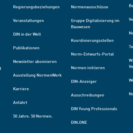
B
Regierungsbeziehungen
Normenausschüsse
Ve
Veranstaltungen
Gruppe Digitalisierung im
Bauwesen
N
DIN in der Welt
Koordinierungsstellen
T
Publikationen
Norm-Entwurfs-Portal
W
Newsletter abonnieren
V
g
Normen initiieren
Ausstellung NormenWerk
W
DIN-Anzeiger
Karriere
N
Ausschreibungen
Anfahrt
DIN Young Professionals
50 Jahre. 50 Normen.
DIN.ONE