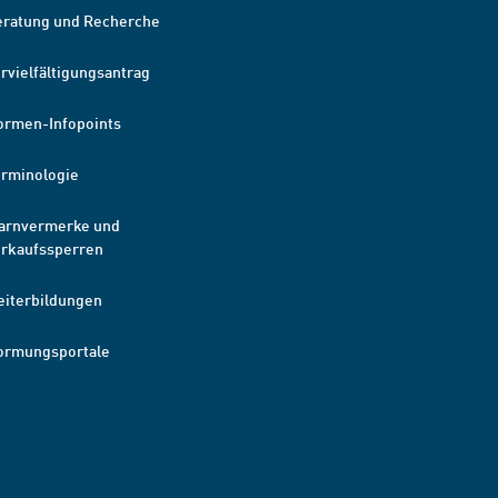
eratung und Recherche
rvielfältigungsantrag
ormen-Infopoints
erminologie
arnvermerke und
erkaufssperren
eiterbildungen
ormungsportale