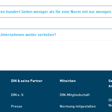
en hundert Seiten weniger als für eine Norm mit nur wenigen
 Unternehmen weiter verteilen?
DIN & seine Partner
Mitwirken
Se
A
DIN e. V.
DIN-Mitgliedschaft
DI
N
Presse
Normung mitgestalten