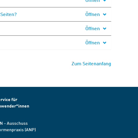
 Seiten?
Öffnen
Öffnen
Öffnen
Zum Seitenanfang
rvice für
nwender*innen
N – Ausschuss
ormenpraxis (ANP)