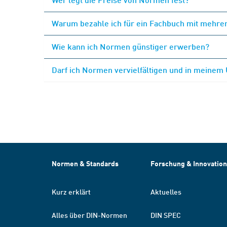
Warum bezahle ich für ein Fachbuch mit mehrer
Wie kann ich Normen günstiger erwerben?
Darf ich Normen vervielfältigen und in meinem
Normen & Standards
Forschung & Innovation
Kurz erklärt
Aktuelles
Alles über DIN-Normen
DIN SPEC