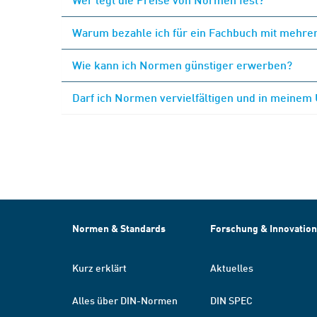
Warum bezahle ich für ein Fachbuch mit mehrer
Wie kann ich Normen günstiger erwerben?
Darf ich Normen vervielfältigen und in meinem
Normen & Standards
Forschung & Innovation
Kurz erklärt
Aktuelles
Alles über DIN-Normen
DIN SPEC