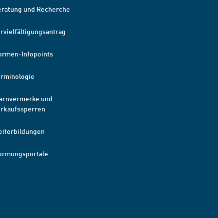
eratung und Recherche
rvielfältigungsantrag
ormen-Infopoints
erminologie
arnvermerke und
erkaufssperren
eiterbildungen
ormungsportale