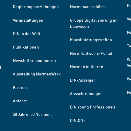
B
Regierungsbeziehungen
Normenausschüsse
Ve
Veranstaltungen
Gruppe Digitalisierung im
Bauwesen
N
DIN in der Welt
Koordinierungsstellen
T
Publikationen
Norm-Entwurfs-Portal
W
Newsletter abonnieren
V
g
Normen initiieren
Ausstellung NormenWerk
W
DIN-Anzeiger
Karriere
N
Ausschreibungen
Anfahrt
DIN Young Professionals
50 Jahre. 50 Normen.
DIN.ONE