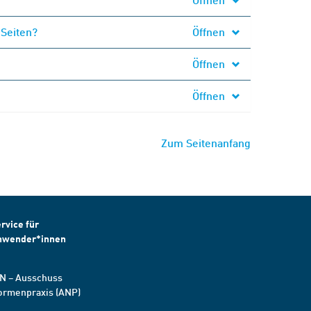
 Seiten?
Öffnen
Öffnen
Öffnen
Zum Seitenanfang
rvice für
nwender*innen
N – Ausschuss
ormenpraxis (ANP)