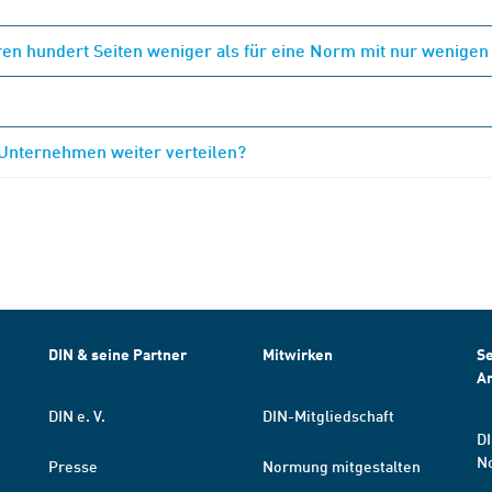
en hundert Seiten weniger als für eine Norm mit nur wenigen
 Unternehmen weiter verteilen?
DIN & seine Partner
Mitwirken
Se
A
DIN e. V.
DIN-Mitgliedschaft
DI
N
Presse
Normung mitgestalten