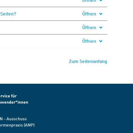
 Seiten?
Öffnen
Öffnen
Öffnen
Zum Seitenanfang
rvice für
nwender*innen
N – Ausschuss
ormenpraxis (ANP)