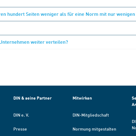
en hundert Seiten weniger als für eine Norm mit nur wenigen
 Unternehmen weiter verteilen?
DIN & seine Partner
Mitwirken
Se
A
DIN e. V.
DIN-Mitgliedschaft
DI
N
Presse
Normung mitgestalten