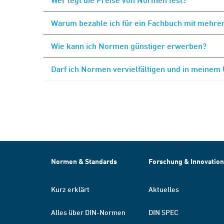
Warum bezahle ich für ein Fachbuch mit mehrer
Wie kann ich Normen günstiger erwerben?
Darf ich Normen vervielfältigen und in meinem
Normen & Standards
Forschung & Innovation
Kurz erklärt
Aktuelles
Alles über DIN-Normen
DIN SPEC