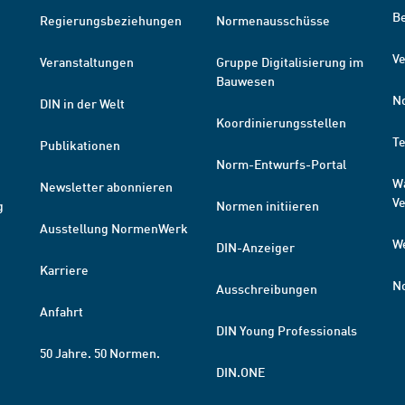
B
Regierungsbeziehungen
Normenausschüsse
Ve
Veranstaltungen
Gruppe Digitalisierung im
Bauwesen
N
DIN in der Welt
Koordinierungsstellen
T
Publikationen
Norm-Entwurfs-Portal
W
Newsletter abonnieren
V
g
Normen initiieren
Ausstellung NormenWerk
W
DIN-Anzeiger
Karriere
N
Ausschreibungen
Anfahrt
DIN Young Professionals
50 Jahre. 50 Normen.
DIN.ONE