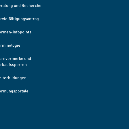
eratung und Recherche
rvielfältigungsantrag
ormen-Infopoints
erminologie
arnvermerke und
erkaufssperren
eiterbildungen
ormungsportale