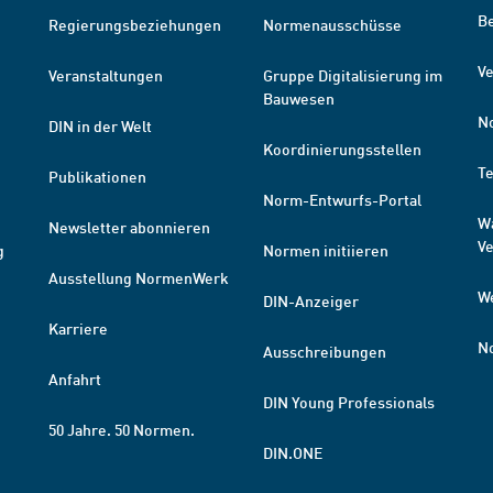
B
Regierungsbeziehungen
Normenausschüsse
Ve
Veranstaltungen
Gruppe Digitalisierung im
Bauwesen
N
DIN in der Welt
Koordinierungsstellen
T
Publikationen
Norm-Entwurfs-Portal
W
Newsletter abonnieren
V
g
Normen initiieren
Ausstellung NormenWerk
W
DIN-Anzeiger
Karriere
N
Ausschreibungen
Anfahrt
DIN Young Professionals
50 Jahre. 50 Normen.
DIN.ONE