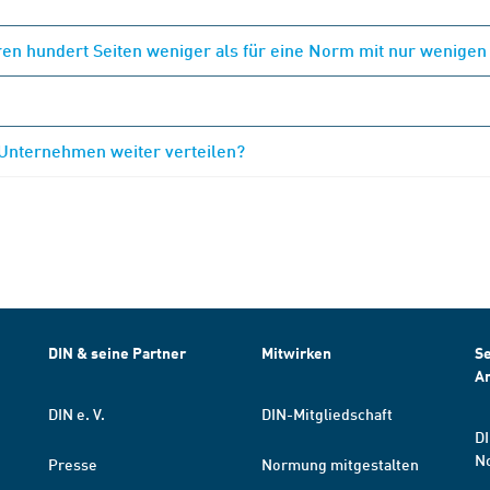
en hundert Seiten weniger als für eine Norm mit nur wenigen
 Unternehmen weiter verteilen?
DIN & seine Partner
Mitwirken
Se
A
DIN e. V.
DIN-Mitgliedschaft
DI
N
Presse
Normung mitgestalten