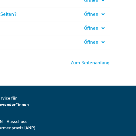
 Seiten?
Öffnen
Öffnen
Öffnen
Zum Seitenanfang
rvice für
nwender*innen
N – Ausschuss
ormenpraxis (ANP)