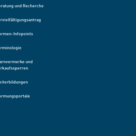
eratung und Recherche
rvielfältigungsantrag
ormen-Infopoints
erminologie
arnvermerke und
erkaufssperren
eiterbildungen
ormungsportale