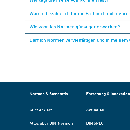
Warum bezahle ich für ein Fachbuch mit mehrer
Wie kann ich Normen günstiger erwerben?
Darf ich Normen vervielfältigen und in meinem
Normen & Standards
Forschung & Innovation
Kurz erklärt
Aktuelles
Alles über DIN-Normen
DIN SPEC