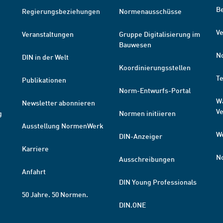
B
Regierungsbeziehungen
Normenausschüsse
Ve
Veranstaltungen
Gruppe Digitalisierung im
Bauwesen
N
DIN in der Welt
Koordinierungsstellen
T
Publikationen
Norm-Entwurfs-Portal
W
Newsletter abonnieren
V
g
Normen initiieren
Ausstellung NormenWerk
W
DIN-Anzeiger
Karriere
N
Ausschreibungen
Anfahrt
DIN Young Professionals
50 Jahre. 50 Normen.
DIN.ONE