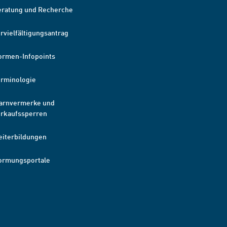
eratung und Recherche
rvielfältigungsantrag
ormen-Infopoints
erminologie
arnvermerke und
erkaufssperren
eiterbildungen
ormungsportale