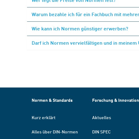
Warum bezahle ich für ein Fachbuch mit mehrer
Wie kann ich Normen günstiger erwerben?
Darf ich Normen vervielfältigen und in meinem
Normen & Standards
Forschung & Innovation
Kurz erklärt
Aktuelles
Alles über DIN-Normen
DIN SPEC