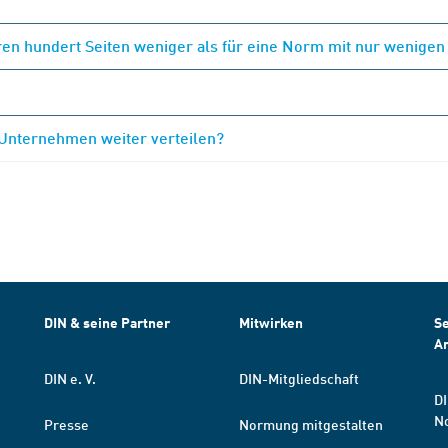
en hundert Seiten weniger als für eine Norm mit nur wenigen
 Unternehmen weiter verteilen?
DIN & seine Partner
Mitwirken
Se
A
DIN e. V.
DIN-Mitgliedschaft
DI
N
Presse
Normung mitgestalten