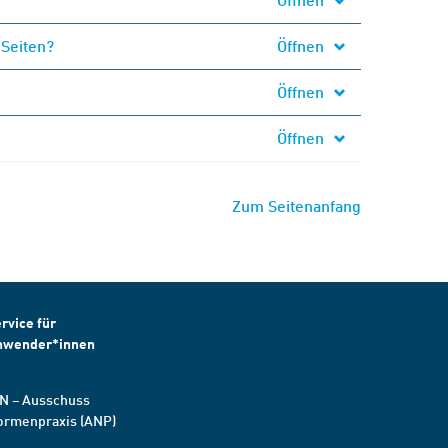
 Seiten?
Öffnen
Öffnen
Öffnen
Zum Seitenanfang
rvice für
nwender*innen
N – Ausschuss
ormenpraxis (ANP)