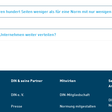
en hundert Seiten weniger als für eine Norm mit nur wenigen
 Unternehmen weiter verteilen?
DIN & seine Partner
Mitwirken
Se
A
DIN e. V.
DIN-Mitgliedschaft
DI
N
Presse
Normung mitgestalten