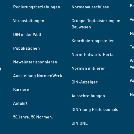
B
Regierungsbeziehungen
Normenausschüsse
Ve
Veranstaltungen
Gruppe Digitalisierung im
Bauwesen
N
DIN in der Welt
Koordinierungsstellen
T
Publikationen
Norm-Entwurfs-Portal
W
Newsletter abonnieren
V
g
Normen initiieren
Ausstellung NormenWerk
W
DIN-Anzeiger
Karriere
N
Ausschreibungen
Anfahrt
DIN Young Professionals
50 Jahre. 50 Normen.
DIN.ONE