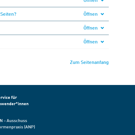
 Seiten?
Öffnen
Öffnen
Öffnen
Zum Seitenanfang
rvice für
nwender*innen
N – Ausschuss
ormenpraxis (ANP)