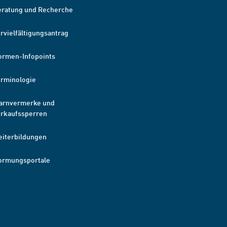
eratung und Recherche
rvielfältigungsantrag
ormen-Infopoints
erminologie
arnvermerke und
erkaufssperren
eiterbildungen
ormungsportale