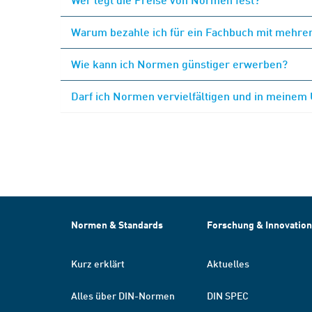
Warum bezahle ich für ein Fachbuch mit mehrer
Wie kann ich Normen günstiger erwerben?
Darf ich Normen vervielfältigen und in meinem
Normen & Standards
Forschung & Innovation
Kurz erklärt
Aktuelles
Alles über DIN-Normen
DIN SPEC