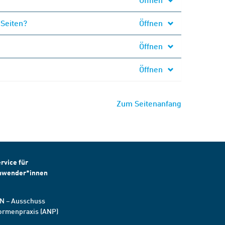
 Seiten?
Öffnen
Öffnen
Öffnen
Zum Seitenanfang
rvice für
nwender*innen
N – Ausschuss
ormenpraxis (ANP)