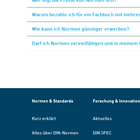
Warum bezahle ich für ein Fachbuch mit mehrer
Wie kann ich Normen günstiger erwerben?
Darf ich Normen vervielfältigen und in meinem
Normen & Standards
Forschung & Innovation
Kurz erklärt
Aktuelles
Alles über DIN-Normen
DIN SPEC