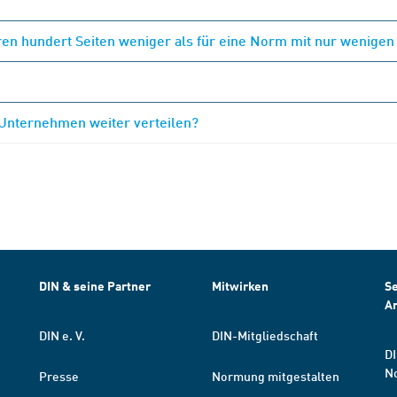
en hundert Seiten weniger als für eine Norm mit nur wenigen
 Unternehmen weiter verteilen?
DIN & seine Partner
Mitwirken
Se
A
DIN e. V.
DIN-Mitgliedschaft
DI
N
Presse
Normung mitgestalten