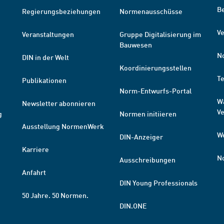
B
Regierungsbeziehungen
Normenausschüsse
Ve
Veranstaltungen
Gruppe Digitalisierung im
Bauwesen
N
DIN in der Welt
Koordinierungsstellen
T
Publikationen
Norm-Entwurfs-Portal
W
Newsletter abonnieren
V
g
Normen initiieren
Ausstellung NormenWerk
W
DIN-Anzeiger
Karriere
N
Ausschreibungen
Anfahrt
DIN Young Professionals
50 Jahre. 50 Normen.
DIN.ONE