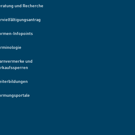
eratung und Recherche
rvielfältigungsantrag
ormen-Infopoints
erminologie
arnvermerke und
erkaufssperren
eiterbildungen
ormungsportale