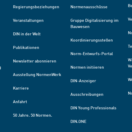
B
Regierungsbeziehungen
Normenausschüsse
Ve
Veranstaltungen
Gruppe Digitalisierung im
Bauwesen
N
DIN in der Welt
Koordinierungsstellen
T
Publikationen
Norm-Entwurfs-Portal
W
Newsletter abonnieren
V
g
Normen initiieren
Ausstellung NormenWerk
W
DIN-Anzeiger
Karriere
N
Ausschreibungen
Anfahrt
DIN Young Professionals
50 Jahre. 50 Normen.
DIN.ONE