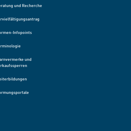
eratung und Recherche
rvielfältigungsantrag
ormen-Infopoints
erminologie
arnvermerke und
erkaufssperren
eiterbildungen
ormungsportale