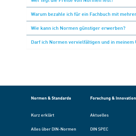
Warum bezahle ich für ein Fachbuch mit mehrer
Wie kann ich Normen günstiger erwerben?
Darf ich Normen vervielfältigen und in meinem
Normen & Standards
Forschung & Innovation
Kurz erklärt
Aktuelles
Alles über DIN-Normen
DIN SPEC