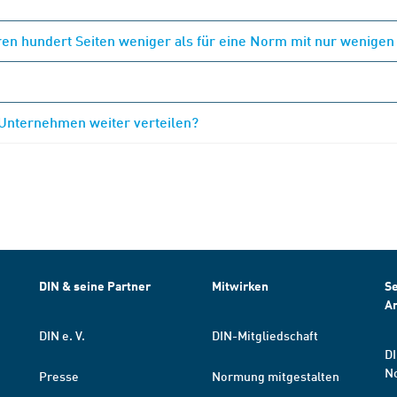
en hundert Seiten weniger als für eine Norm mit nur wenigen
 Unternehmen weiter verteilen?
DIN & seine Partner
Mitwirken
Se
A
DIN e. V.
DIN-Mitgliedschaft
DI
N
Presse
Normung mitgestalten