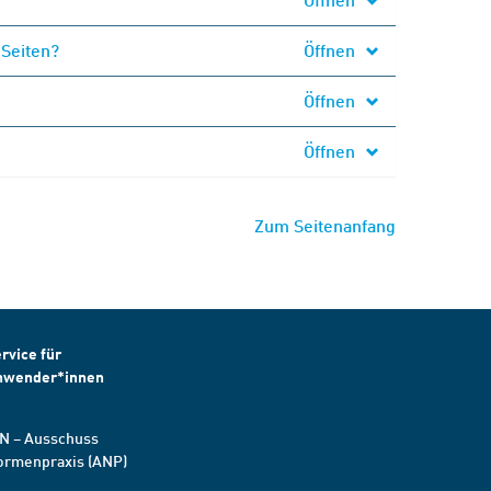
 Seiten?
Öffnen
Öffnen
Öffnen
Zum Seitenanfang
rvice für
nwender*innen
N – Ausschuss
ormenpraxis (ANP)