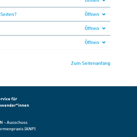
 Seiten?
Öffnen
Öffnen
Öffnen
Zum Seitenanfang
rvice für
nwender*innen
N – Ausschuss
ormenpraxis (ANP)