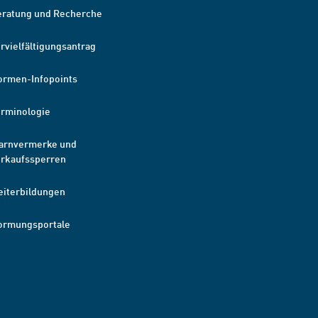
eratung und Recherche
rvielfältigungsantrag
ormen-Infopoints
erminologie
arnvermerke und
erkaufssperren
eiterbildungen
ormungsportale