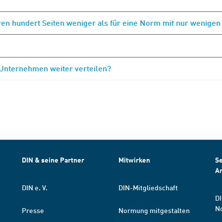
en hundert Seiten weniger als für eine Norm mit nur wenigen
 Unternehmen weiter verteilen?
DIN & seine Partner
Mitwirken
Se
A
DIN e. V.
DIN-Mitgliedschaft
DI
N
Presse
Normung mitgestalten