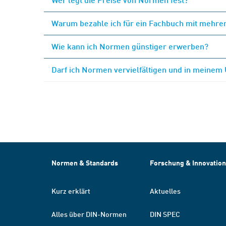
Warum bezahle ich für ein Fachbuch mit mehrer
Wie kann ich Normen günstiger erwerben?
Darf ich Normen vervielfältigen und in meinem
Normen & Standards
Forschung & Innovation
Kurz erklärt
Aktuelles
Alles über DIN-Normen
DIN SPEC