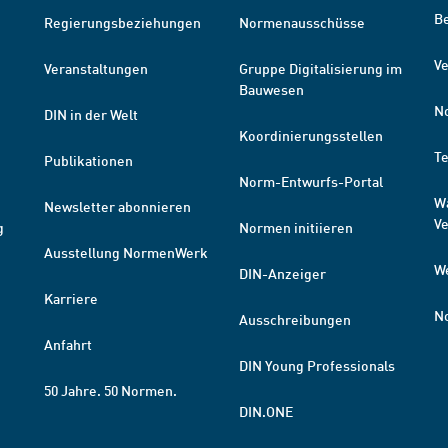
B
Regierungsbeziehungen
Normenausschüsse
Ve
Veranstaltungen
Gruppe Digitalisierung im
Bauwesen
N
DIN in der Welt
Koordinierungsstellen
T
Publikationen
Norm-Entwurfs-Portal
W
Newsletter abonnieren
V
g
Normen initiieren
Ausstellung NormenWerk
W
DIN-Anzeiger
Karriere
N
Ausschreibungen
Anfahrt
DIN Young Professionals
50 Jahre. 50 Normen.
DIN.ONE