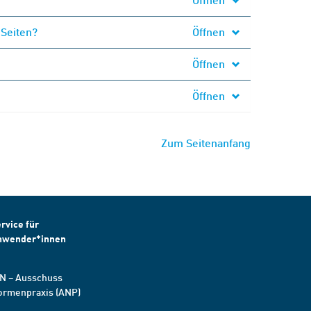
 Seiten?
Öffnen
Öffnen
Öffnen
Zum Seitenanfang
rvice für
nwender*innen
N – Ausschuss
ormenpraxis (ANP)