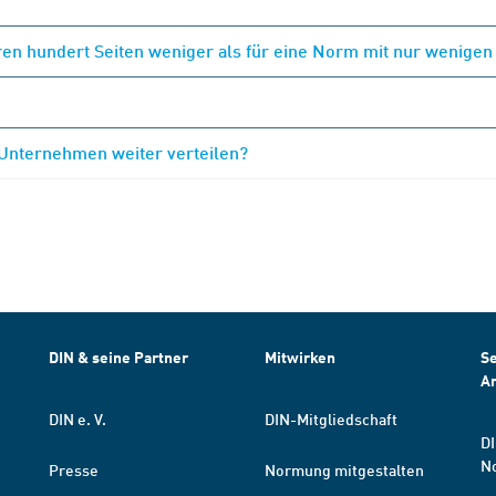
en hundert Seiten weniger als für eine Norm mit nur wenigen
 Unternehmen weiter verteilen?
DIN & seine Partner
Mitwirken
Se
A
DIN e. V.
DIN-Mitgliedschaft
DI
N
Presse
Normung mitgestalten