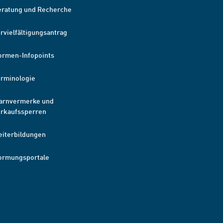
eratung und Recherche
rvielfältigungsantrag
ormen-Infopoints
erminologie
arnvermerke und
erkaufssperren
eiterbildungen
ormungsportale