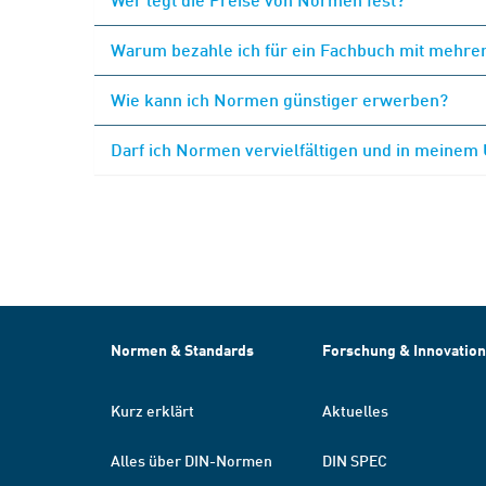
Warum bezahle ich für ein Fachbuch mit mehrer
Wie kann ich Normen günstiger erwerben?
Darf ich Normen vervielfältigen und in meinem
Normen & Standards
Forschung & Innovation
Kurz erklärt
Aktuelles
Alles über DIN-Normen
DIN SPEC