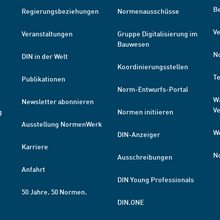
B
Regierungsbeziehungen
Normenausschüsse
Ve
Veranstaltungen
Gruppe Digitalisierung im
Bauwesen
N
DIN in der Welt
Koordinierungsstellen
T
Publikationen
Norm-Entwurfs-Portal
W
Newsletter abonnieren
V
g
Normen initiieren
Ausstellung NormenWerk
W
DIN-Anzeiger
Karriere
N
Ausschreibungen
Anfahrt
DIN Young Professionals
50 Jahre. 50 Normen.
DIN.ONE