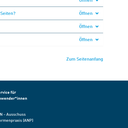
 Seiten?
Öffnen
Öffnen
Öffnen
Zum Seitenanfang
rvice für
nwender*innen
N – Ausschuss
ormenpraxis (ANP)