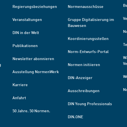
B
Regierungsbeziehungen
Normenausschüsse
Ve
Veranstaltungen
Gruppe Digitalisierung im
Bauwesen
N
DIN in der Welt
Koordinierungsstellen
T
Publikationen
Norm-Entwurfs-Portal
W
Newsletter abonnieren
V
g
Normen initiieren
Ausstellung NormenWerk
W
DIN-Anzeiger
Karriere
N
Ausschreibungen
Anfahrt
DIN Young Professionals
50 Jahre. 50 Normen.
DIN.ONE