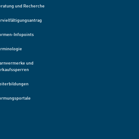
eratung und Recherche
rvielfältigungsantrag
ormen-Infopoints
erminologie
arnvermerke und
erkaufssperren
eiterbildungen
ormungsportale