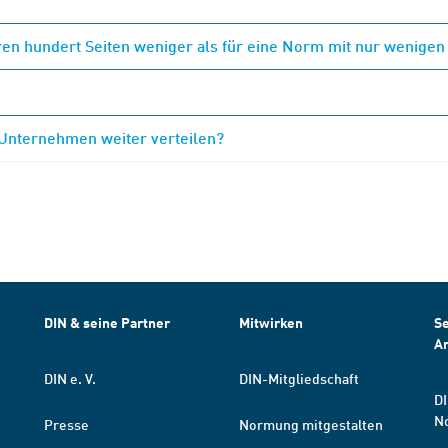
en hundert Seiten weniger als für eine Norm mit nur wenigen
 Unternehmen weiter verteilen?
DIN & seine Partner
Mitwirken
Se
A
DIN e. V.
DIN-Mitgliedschaft
DI
N
Presse
Normung mitgestalten