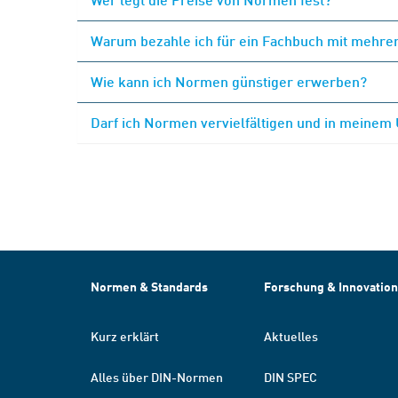
Warum bezahle ich für ein Fachbuch mit mehrer
Wie kann ich Normen günstiger erwerben?
Darf ich Normen vervielfältigen und in meinem
Normen & Standards
Forschung & Innovation
Kurz erklärt
Aktuelles
Alles über DIN-Normen
DIN SPEC