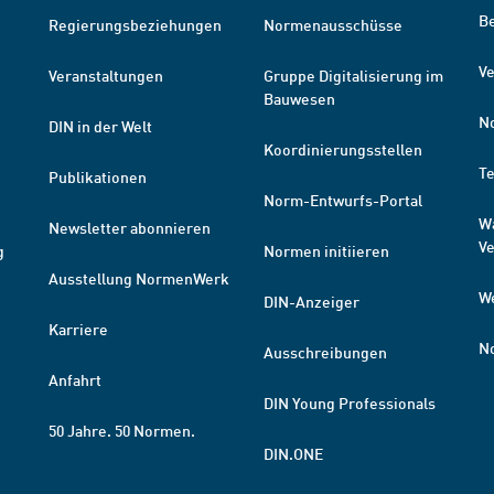
B
Regierungsbeziehungen
Normenausschüsse
Ve
Veranstaltungen
Gruppe Digitalisierung im
Bauwesen
N
DIN in der Welt
Koordinierungsstellen
T
Publikationen
Norm-Entwurfs-Portal
W
Newsletter abonnieren
V
g
Normen initiieren
Ausstellung NormenWerk
W
DIN-Anzeiger
Karriere
N
Ausschreibungen
Anfahrt
DIN Young Professionals
50 Jahre. 50 Normen.
DIN.ONE