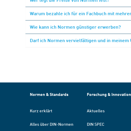
Warum bezahle ich für ein Fachbuch mit mehrer
Wie kann ich Normen günstiger erwerben?
Darf ich Normen vervielfältigen und in meinem
Normen & Standards
Forschung & Innovation
Kurz erklärt
Aktuelles
Alles über DIN-Normen
DIN SPEC