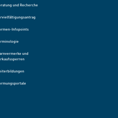
eratung und Recherche
rvielfältigungsantrag
ormen-Infopoints
erminologie
arnvermerke und
erkaufssperren
eiterbildungen
ormungsportale