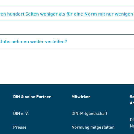
en hundert Seiten weniger als für eine Norm mit nur wenigen
 Unternehmen weiter verteilen?
DIN & seine Partner
Mitwirken
Se
A
DIN e. V.
DIN-Mitgliedschaft
DI
N
Presse
Normung mitgestalten