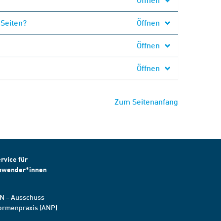
 Seiten?
Öffnen
Öffnen
Öffnen
Zum Seitenanfang
rvice für
nwender*innen
N – Ausschuss
ormenpraxis (ANP)