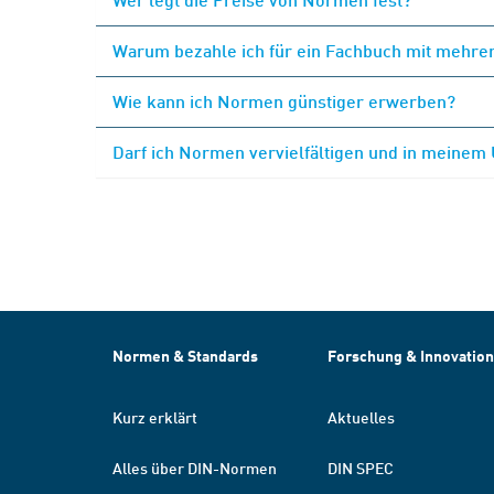
Warum bezahle ich für ein Fachbuch mit mehrer
Wie kann ich Normen günstiger erwerben?
Darf ich Normen vervielfältigen und in meinem
Normen & Standards
Forschung & Innovation
Kurz erklärt
Aktuelles
Alles über DIN-Normen
DIN SPEC