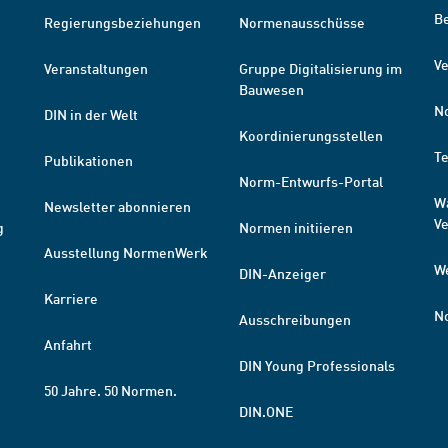
B
Regierungsbeziehungen
Normenausschüsse
Ve
Veranstaltungen
Gruppe Digitalisierung im
Bauwesen
N
DIN in der Welt
Koordinierungsstellen
T
Publikationen
Norm-Entwurfs-Portal
W
Newsletter abonnieren
V
g
Normen initiieren
Ausstellung NormenWerk
W
DIN-Anzeiger
Karriere
N
Ausschreibungen
Anfahrt
DIN Young Professionals
50 Jahre. 50 Normen.
DIN.ONE