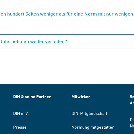
en hundert Seiten weniger als für eine Norm mit nur wenigen
 Unternehmen weiter verteilen?
DIN & seine Partner
Mitwirken
Se
A
DIN e. V.
DIN-Mitgliedschaft
DI
N
Presse
Normung mitgestalten