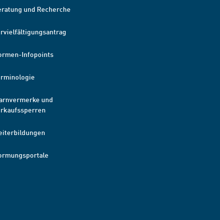
eratung und Recherche
rvielfältigungsantrag
ormen-Infopoints
erminologie
arnvermerke und
erkaufssperren
eiterbildungen
ormungsportale