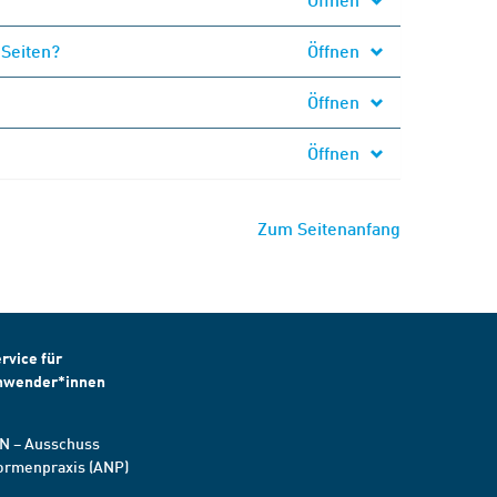
 Seiten?
Öffnen
Öffnen
Öffnen
Zum Seitenanfang
rvice für
nwender*innen
N – Ausschuss
ormenpraxis (ANP)