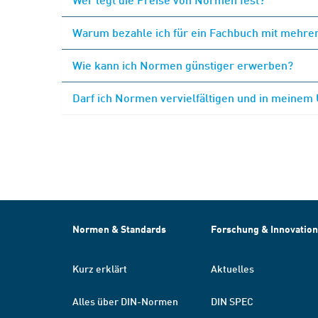
Warum bezahle ich für ein Fachbuch mit mehrer
Wie kann ich Normen günstiger erwerben?
Darf ich Normen vervielfältigen und in meinem
Normen & Standards
Forschung & Innovation
Kurz erklärt
Aktuelles
Alles über DIN-Normen
DIN SPEC