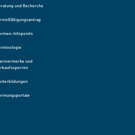
eratung und Recherche
rvielfältigungsantrag
ormen-Infopoints
erminologie
arnvermerke und
erkaufssperren
eiterbildungen
ormungsportale