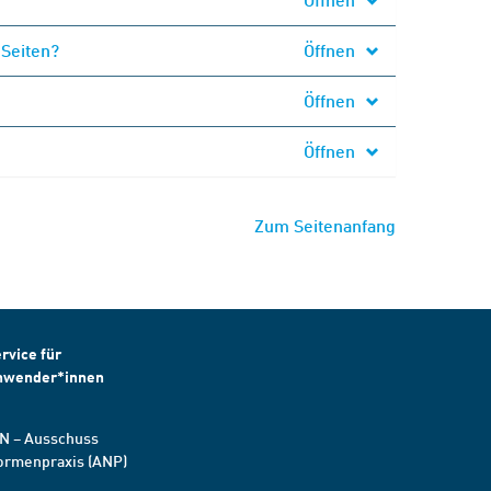
 Seiten?
Öffnen
Öffnen
Öffnen
Zum Seitenanfang
rvice für
nwender*innen
N – Ausschuss
ormenpraxis (ANP)