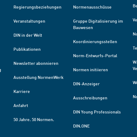
B
Regierungsbeziehungen
Normenausschüsse
Ve
Veranstaltungen
Gruppe Digitalisierung im
Bauwesen
N
DIN in der Welt
Koordinierungsstellen
T
Publikationen
Norm-Entwurfs-Portal
W
Newsletter abonnieren
V
g
Normen initiieren
Ausstellung NormenWerk
W
DIN-Anzeiger
Karriere
N
Ausschreibungen
Anfahrt
DIN Young Professionals
50 Jahre. 50 Normen.
DIN.ONE