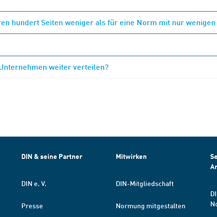
en hundert Seiten weniger als für eine Norm mit nur wenigen
 Unternehmen weiter verteilen?
DIN & seine Partner
Mitwirken
Se
A
DIN e. V.
DIN-Mitgliedschaft
DI
N
Presse
Normung mitgestalten