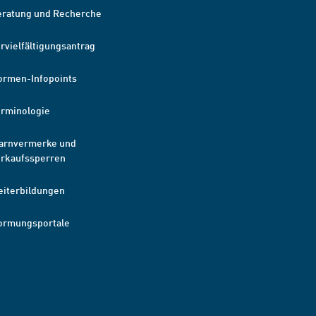
eratung und Recherche
rvielfältigungsantrag
ormen-Infopoints
erminologie
arnvermerke und
erkaufssperren
eiterbildungen
ormungsportale