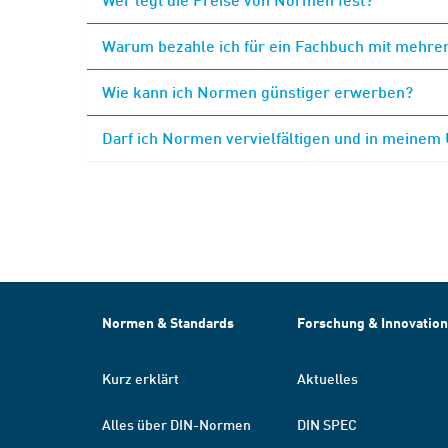
Warum bezahle ich für ein Fachbuch mit mehrer
Wie kann ich Normen günstiger erwerben?
Darf ich Normen vervielfältigen und in meinem
Normen & Standards
Forschung & Innovation
Kurz erklärt
Aktuelles
Alles über DIN-Normen
DIN SPEC