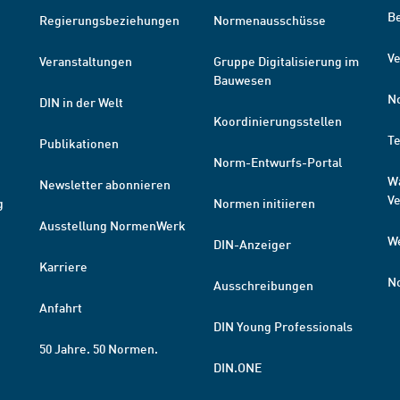
B
Regierungsbeziehungen
Normenausschüsse
Ve
Veranstaltungen
Gruppe Digitalisierung im
Bauwesen
N
DIN in der Welt
Koordinierungsstellen
T
Publikationen
Norm-Entwurfs-Portal
W
Newsletter abonnieren
V
g
Normen initiieren
Ausstellung NormenWerk
W
DIN-Anzeiger
Karriere
N
Ausschreibungen
Anfahrt
DIN Young Professionals
50 Jahre. 50 Normen.
DIN.ONE