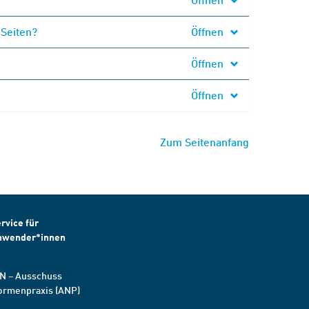
 Seiten?
Öffnen
Öffnen
Öffnen
Zum Seitenanfang
rvice für
nwender*innen
N – Ausschuss
ormenpraxis (ANP)