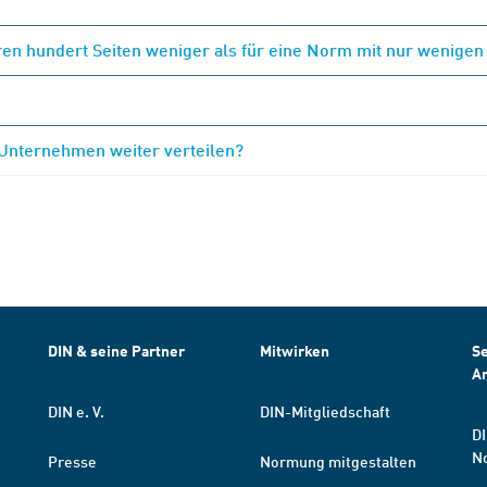
en hundert Seiten weniger als für eine Norm mit nur wenigen
 Unternehmen weiter verteilen?
DIN & seine Partner
Mitwirken
Se
A
DIN e. V.
DIN-Mitgliedschaft
DI
N
Presse
Normung mitgestalten