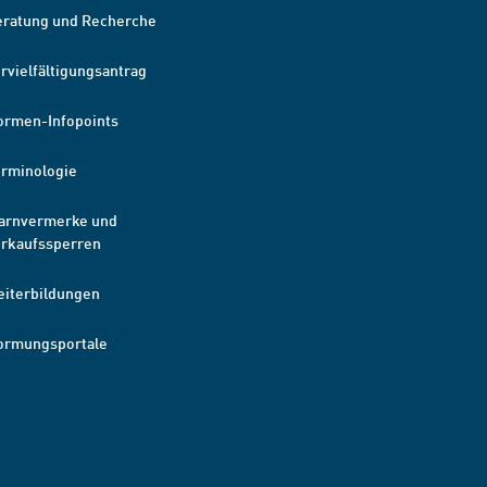
eratung und Recherche
rvielfältigungsantrag
ormen-Infopoints
erminologie
arnvermerke und
erkaufssperren
eiterbildungen
ormungsportale