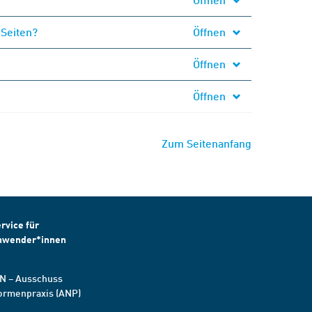
 Seiten?
Öffnen
Öffnen
Öffnen
Zum Seitenanfang
rvice für
nwender*innen
N – Ausschuss
ormenpraxis (ANP)