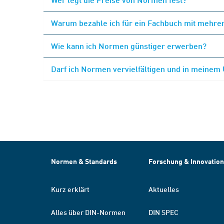
Warum bezahle ich für ein Fachbuch mit mehrer
Wie kann ich Normen günstiger erwerben?
Darf ich Normen vervielfältigen und in meinem
Normen & Standards
Forschung & Innovation
Kurz erklärt
Aktuelles
Alles über DIN-Normen
DIN SPEC