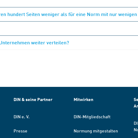
en hundert Seiten weniger als für eine Norm mit nur wenigen
 Unternehmen weiter verteilen?
DIN & seine Partner
Mitwirken
Se
A
DIN e. V.
DIN-Mitgliedschaft
DI
N
Presse
Normung mitgestalten