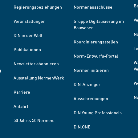
B
Regierungsbeziehungen
Normenausschüsse
Ve
Veranstaltungen
Gruppe Digitalisierung im
Bauwesen
N
DIN in der Welt
Koordinierungsstellen
T
Publikationen
Norm-Entwurfs-Portal
W
Newsletter abonnieren
V
g
Normen initiieren
Ausstellung NormenWerk
W
DIN-Anzeiger
Karriere
N
Ausschreibungen
Anfahrt
DIN Young Professionals
50 Jahre. 50 Normen.
DIN.ONE