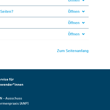
 Seiten?
Öffnen
Öffnen
Öffnen
Zum Seitenanfang
rvice für
nwender*innen
N – Ausschuss
ormenpraxis (ANP)