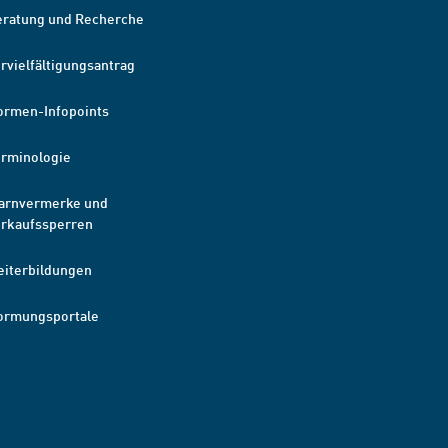
eratung und Recherche
rvielfältigungsantrag
ormen-Infopoints
erminologie
arnvermerke und
erkaufssperren
eiterbildungen
ormungsportale