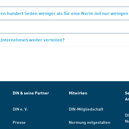
en hundert Seiten weniger als für eine Norm mit nur wenigen
 Unternehmen weiter verteilen?
DIN & seine Partner
Mitwirken
Se
A
DIN e. V.
DIN-Mitgliedschaft
DI
N
Presse
Normung mitgestalten