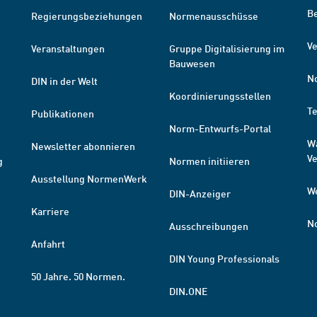
B
Regierungsbeziehungen
Normenausschüsse
Ve
Veranstaltungen
Gruppe Digitalisierung im
Bauwesen
N
DIN in der Welt
Koordinierungsstellen
T
Publikationen
Norm-Entwurfs-Portal
W
Newsletter abonnieren
V
g
Normen initiieren
Ausstellung NormenWerk
W
DIN-Anzeiger
Karriere
N
Ausschreibungen
Anfahrt
DIN Young Professionals
50 Jahre. 50 Normen.
DIN.ONE