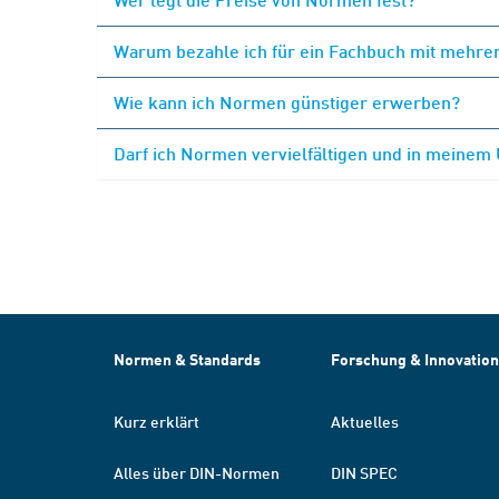
Warum bezahle ich für ein Fachbuch mit mehrer
Wie kann ich Normen günstiger erwerben?
Darf ich Normen vervielfältigen und in meinem
Normen & Standards
Forschung & Innovation
Kurz erklärt
Aktuelles
Alles über DIN-Normen
DIN SPEC