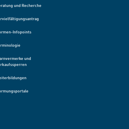
eratung und Recherche
rvielfältigungsantrag
ormen-Infopoints
erminologie
arnvermerke und
erkaufssperren
eiterbildungen
ormungsportale