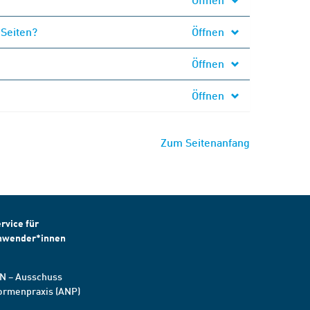
 Seiten?
Öffnen
Öffnen
Öffnen
Zum Seitenanfang
rvice für
nwender*innen
N – Ausschuss
ormenpraxis (ANP)