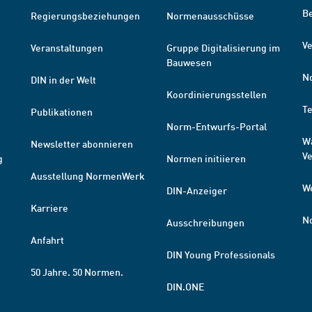
B
Regierungsbeziehungen
Normenausschüsse
Ve
Veranstaltungen
Gruppe Digitalisierung im
Bauwesen
N
DIN in der Welt
Koordinierungsstellen
T
Publikationen
Norm-Entwurfs-Portal
W
Newsletter abonnieren
V
g
Normen initiieren
Ausstellung NormenWerk
W
DIN-Anzeiger
Karriere
N
Ausschreibungen
Anfahrt
DIN Young Professionals
50 Jahre. 50 Normen.
DIN.ONE