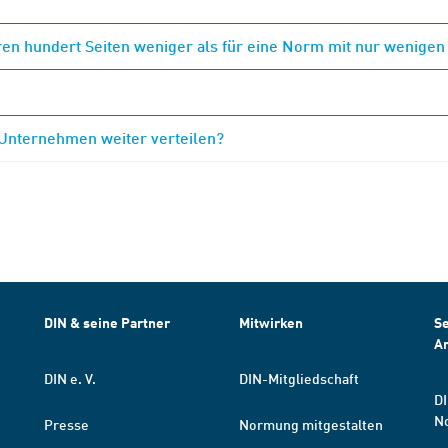
en hundert Seiten weniger als für eine Norm mit nur wenigen
 Unternehmen weiter verteilen?
DIN & seine Partner
Mitwirken
Se
A
DIN e. V.
DIN-Mitgliedschaft
DI
N
Presse
Normung mitgestalten