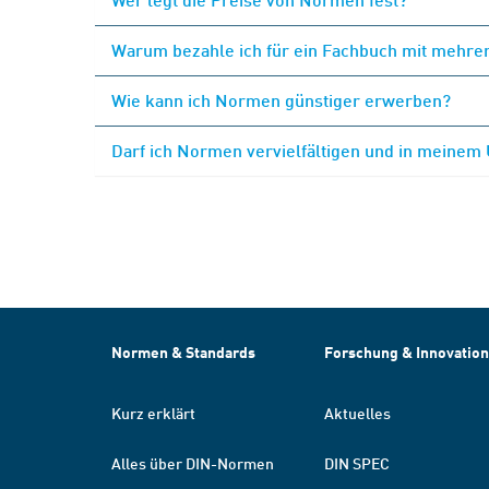
Warum bezahle ich für ein Fachbuch mit mehrer
Wie kann ich Normen günstiger erwerben?
Darf ich Normen vervielfältigen und in meinem
Normen & Standards
Forschung & Innovation
Kurz erklärt
Aktuelles
Alles über DIN-Normen
DIN SPEC