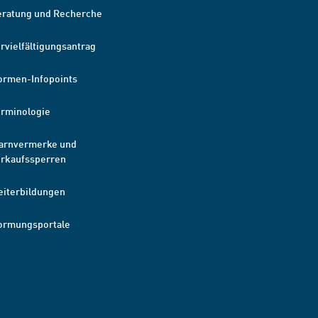
eratung und Recherche
rvielfältigungsantrag
ormen-Infopoints
erminologie
arnvermerke und
erkaufssperren
eiterbildungen
ormungsportale