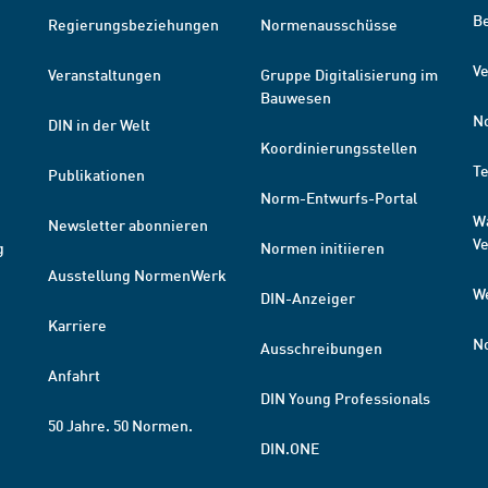
B
Regierungsbeziehungen
Normenausschüsse
Ve
Veranstaltungen
Gruppe Digitalisierung im
Bauwesen
N
DIN in der Welt
Koordinierungsstellen
T
Publikationen
Norm-Entwurfs-Portal
W
Newsletter abonnieren
V
g
Normen initiieren
Ausstellung NormenWerk
W
DIN-Anzeiger
Karriere
N
Ausschreibungen
Anfahrt
DIN Young Professionals
50 Jahre. 50 Normen.
DIN.ONE