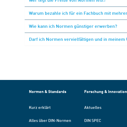
Warum bezahle ich für ein Fachbuch mit mehrer
Wie kann ich Normen günstiger erwerben?
Darf ich Normen vervielfältigen und in meinem
Normen & Standards
Forschung & Innovation
Kurz erklärt
Aktuelles
Alles über DIN-Normen
DIN SPEC