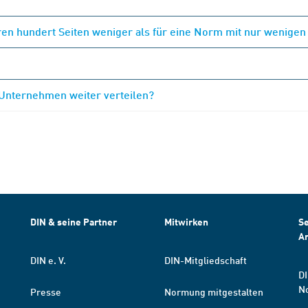
en hundert Seiten weniger als für eine Norm mit nur wenigen
 Unternehmen weiter verteilen?
DIN & seine Partner
Mitwirken
Se
A
DIN e. V.
DIN-Mitgliedschaft
DI
N
Presse
Normung mitgestalten