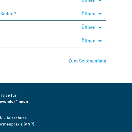
 Seiten?
Öffnen
Öffnen
Öffnen
Zum Seitenanfang
rvice für
nwender*innen
N – Ausschuss
ormenpraxis (ANP)