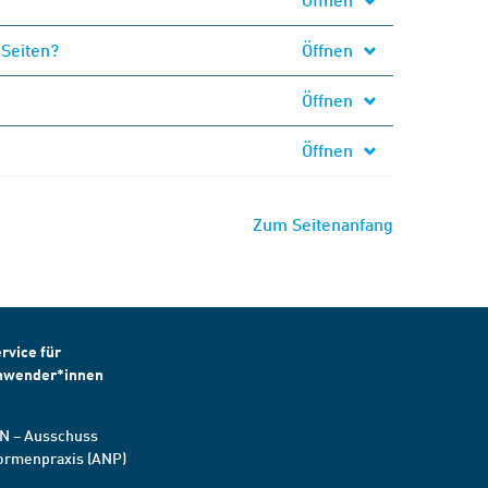
 Seiten?
Öffnen
Öffnen
Öffnen
Zum Seitenanfang
rvice für
nwender*innen
N – Ausschuss
ormenpraxis (ANP)