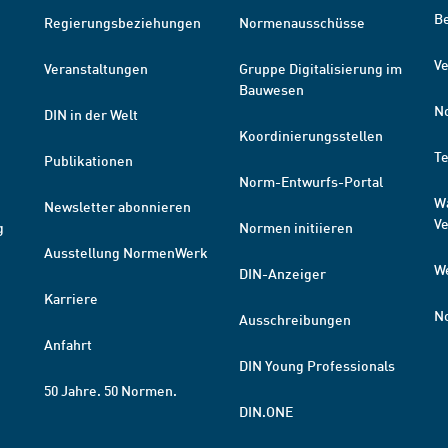
B
Regierungsbeziehungen
Normenausschüsse
Ve
Veranstaltungen
Gruppe Digitalisierung im
Bauwesen
N
DIN in der Welt
Koordinierungsstellen
T
Publikationen
Norm-Entwurfs-Portal
W
Newsletter abonnieren
V
g
Normen initiieren
Ausstellung NormenWerk
W
DIN-Anzeiger
Karriere
N
Ausschreibungen
Anfahrt
DIN Young Professionals
50 Jahre. 50 Normen.
DIN.ONE