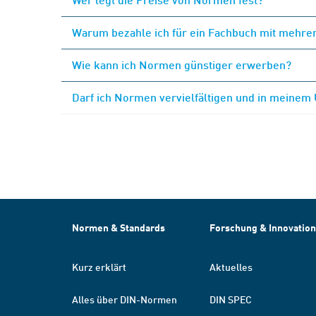
Warum bezahle ich für ein Fachbuch mit mehrer
Wie kann ich Normen günstiger erwerben?
Darf ich Normen vervielfältigen und in meinem
Normen & Standards
Forschung & Innovation
Kurz erklärt
Aktuelles
Alles über DIN-Normen
DIN SPEC