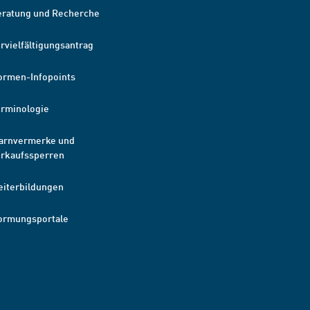
eratung und Recherche
rvielfältigungsantrag
ormen-Infopoints
erminologie
arnvermerke und
erkaufssperren
eiterbildungen
ormungsportale