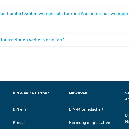
en hundert Seiten weniger als für eine Norm mit nur wenigen
 Unternehmen weiter verteilen?
DIN & seine Partner
Mitwirken
Se
A
DIN e. V.
DIN-Mitgliedschaft
DI
N
Presse
Normung mitgestalten