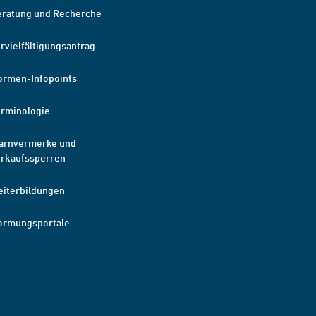
eratung und Recherche
rvielfältigungsantrag
ormen-Infopoints
erminologie
arnvermerke und
erkaufssperren
eiterbildungen
ormungsportale