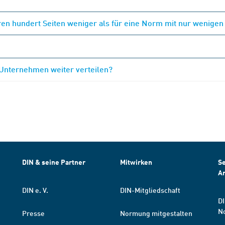
en hundert Seiten weniger als für eine Norm mit nur wenigen
 Unternehmen weiter verteilen?
DIN & seine Partner
Mitwirken
Se
A
DIN e. V.
DIN-Mitgliedschaft
DI
N
Presse
Normung mitgestalten