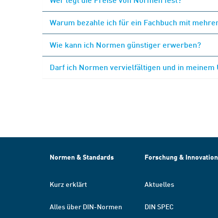
Warum bezahle ich für ein Fachbuch mit mehrer
Wie kann ich Normen günstiger erwerben?
Darf ich Normen vervielfältigen und in meinem
Normen & Standards
Forschung & Innovation
Kurz erklärt
Aktuelles
Alles über DIN-Normen
DIN SPEC