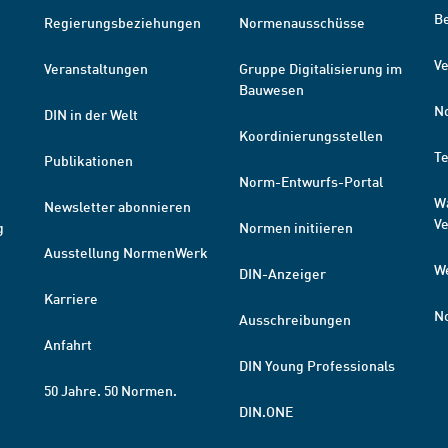
B
Regierungsbeziehungen
Normenausschüsse
Ve
Veranstaltungen
Gruppe Digitalisierung im
Bauwesen
N
DIN in der Welt
Koordinierungsstellen
T
Publikationen
Norm-Entwurfs-Portal
W
Newsletter abonnieren
V
g
Normen initiieren
Ausstellung NormenWerk
W
DIN-Anzeiger
Karriere
N
Ausschreibungen
Anfahrt
DIN Young Professionals
50 Jahre. 50 Normen.
DIN.ONE