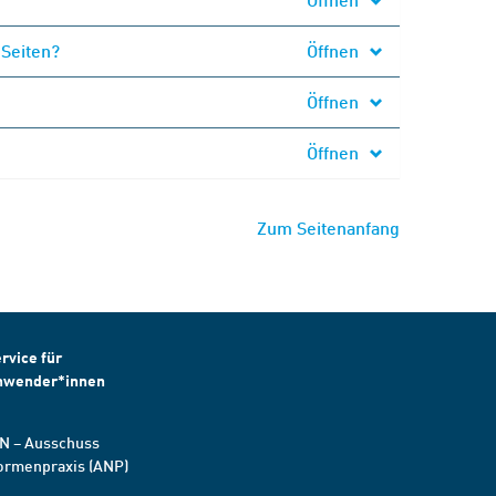
 Seiten?
Öffnen
Öffnen
Öffnen
Zum Seitenanfang
rvice für
nwender*innen
N – Ausschuss
ormenpraxis (ANP)