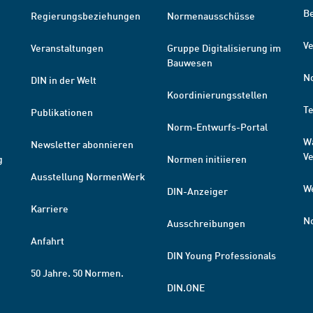
B
Regierungsbeziehungen
Normenausschüsse
Ve
Veranstaltungen
Gruppe Digitalisierung im
Bauwesen
N
DIN in der Welt
Koordinierungsstellen
T
Publikationen
Norm-Entwurfs-Portal
W
Newsletter abonnieren
V
g
Normen initiieren
Ausstellung NormenWerk
W
DIN-Anzeiger
Karriere
N
Ausschreibungen
Anfahrt
DIN Young Professionals
50 Jahre. 50 Normen.
DIN.ONE