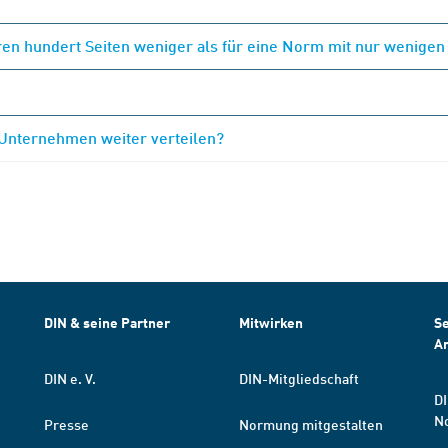
en hundert Seiten weniger als für eine Norm mit nur wenigen
 Unternehmen weiter verteilen?
DIN & seine Partner
Mitwirken
Se
A
DIN e. V.
DIN-Mitgliedschaft
DI
N
Presse
Normung mitgestalten