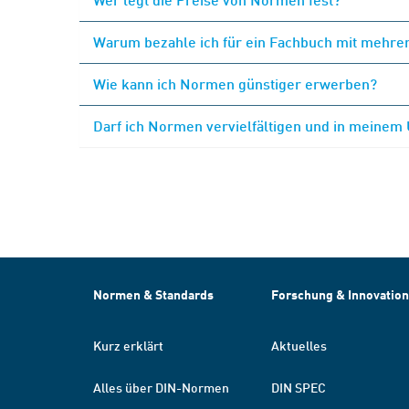
Warum bezahle ich für ein Fachbuch mit mehrer
Wie kann ich Normen günstiger erwerben?
Darf ich Normen vervielfältigen und in meinem
Normen & Standards
Forschung & Innovation
Kurz erklärt
Aktuelles
Alles über DIN-Normen
DIN SPEC