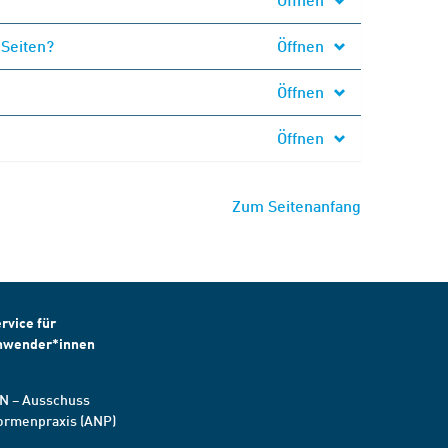
 Seiten?
Öffnen
Öffnen
Öffnen
Zum Seitenanfang
rvice für
nwender*innen
N – Ausschuss
ormenpraxis (ANP)