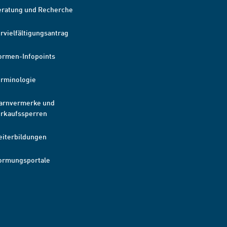
eratung und Recherche
rvielfältigungsantrag
ormen-Infopoints
erminologie
arnvermerke und
erkaufssperren
eiterbildungen
ormungsportale