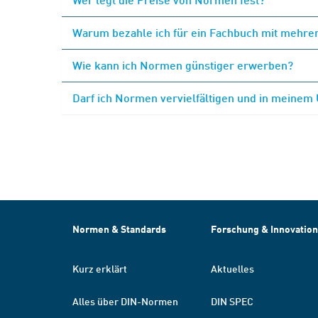
Warum bezahle ich für ein Fachbuch mit mehrer
Wie kann ich Normen günstiger erwerben?
Darf ich Normen vervielfältigen und in meinem
Normen & Standards
Forschung & Innovation
Kurz erklärt
Aktuelles
Alles über DIN-Normen
DIN SPEC