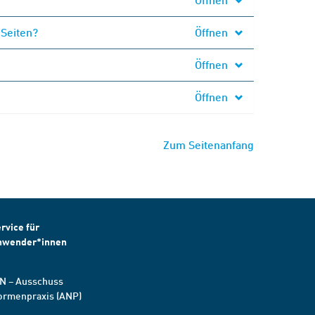
 Seiten?
Öffnen
Öffnen
Öffnen
Zum Seitenanfang
rvice für
nwender*innen
N – Ausschuss
ormenpraxis (ANP)