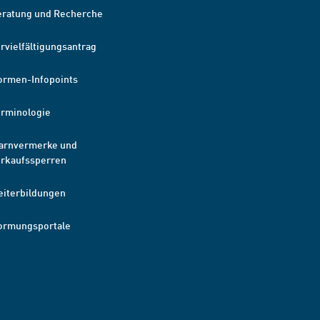
eratung und Recherche
rvielfältigungsantrag
ormen-Infopoints
erminologie
arnvermerke und
erkaufssperren
eiterbildungen
ormungsportale