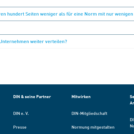
en hundert Seiten weniger als für eine Norm mit nur wenigen
 Unternehmen weiter verteilen?
DIN & seine Partner
Mitwirken
Se
A
DIN e. V.
DIN-Mitgliedschaft
DI
N
Presse
Normung mitgestalten