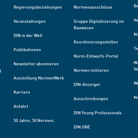
B
Regierungsbeziehungen
Normenausschüsse
Ve
Veranstaltungen
Gruppe Digitalisierung im
Bauwesen
N
DIN in der Welt
Koordinierungsstellen
T
Publikationen
Norm-Entwurfs-Portal
W
Newsletter abonnieren
V
g
Normen initiieren
Ausstellung NormenWerk
W
DIN-Anzeiger
Karriere
N
Ausschreibungen
Anfahrt
DIN Young Professionals
50 Jahre. 50 Normen.
DIN.ONE