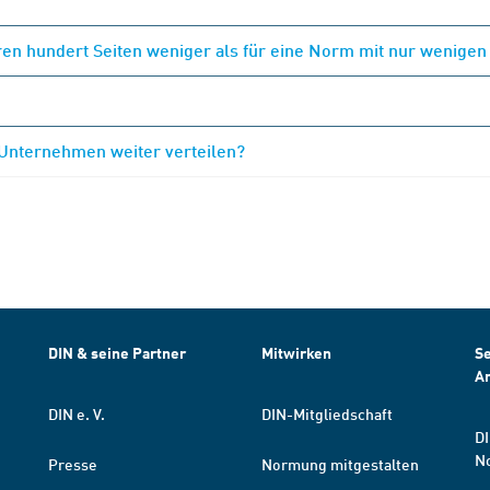
en hundert Seiten weniger als für eine Norm mit nur wenigen
 Unternehmen weiter verteilen?
DIN & seine Partner
Mitwirken
Se
A
DIN e. V.
DIN-Mitgliedschaft
DI
N
Presse
Normung mitgestalten