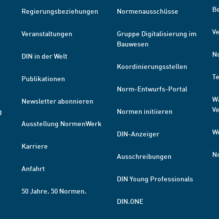
B
Regierungsbeziehungen
Normenausschüsse
Ve
Veranstaltungen
Gruppe Digitalisierung im
Bauwesen
N
DIN in der Welt
Koordinierungsstellen
T
Publikationen
Norm-Entwurfs-Portal
W
Newsletter abonnieren
V
g
Normen initiieren
Ausstellung NormenWerk
W
DIN-Anzeiger
Karriere
N
Ausschreibungen
Anfahrt
DIN Young Professionals
50 Jahre. 50 Normen.
DIN.ONE