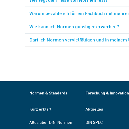
Warum bezahle ich für ein Fachbuch mit mehrer
Wie kann ich Normen günstiger erwerben?
Darf ich Normen vervielfältigen und in meinem
Normen & Standards
Forschung & Innovation
Kurz erklärt
Aktuelles
Alles über DIN-Normen
DIN SPEC