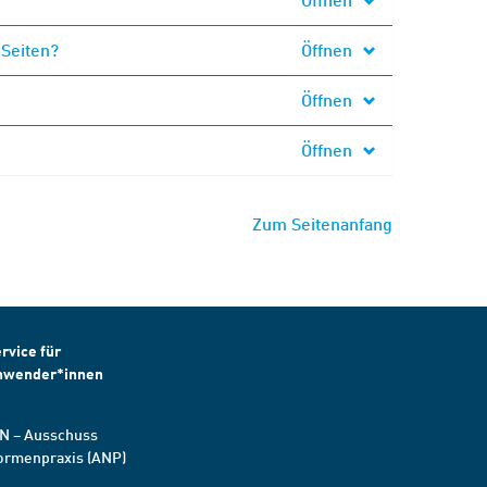
 Seiten?
Öffnen
Öffnen
Öffnen
Zum Seitenanfang
rvice für
nwender*innen
N – Ausschuss
ormenpraxis (ANP)