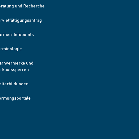
eratung und Recherche
rvielfältigungsantrag
ormen-Infopoints
erminologie
arnvermerke und
erkaufssperren
eiterbildungen
ormungsportale