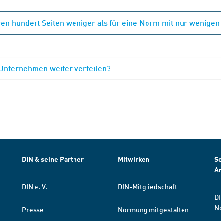
en hundert Seiten weniger als für eine Norm mit nur wenigen
 Unternehmen weiter verteilen?
DIN & seine Partner
Mitwirken
Se
A
DIN e. V.
DIN-Mitgliedschaft
DI
N
Presse
Normung mitgestalten