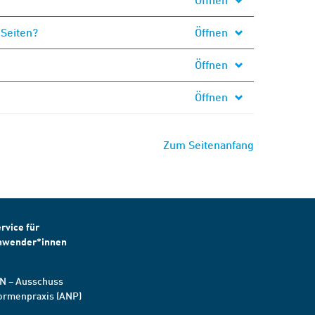
 Seiten?
Öffnen
Öffnen
Öffnen
Zum Seitenanfang
rvice für
nwender*innen
N – Ausschuss
ormenpraxis (ANP)