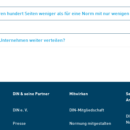
en hundert Seiten weniger als für eine Norm mit nur wenigen
 Unternehmen weiter verteilen?
DIN & seine Partner
Mitwirken
Se
A
DIN e. V.
DIN-Mitgliedschaft
DI
N
Presse
Normung mitgestalten