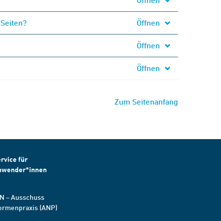
 Seiten?
Öffnen
Öffnen
Öffnen
Zum Seitenanfang
rvice für
nwender*innen
N – Ausschuss
ormenpraxis (ANP)