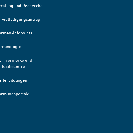
eratung und Recherche
rvielfältigungsantrag
ormen-Infopoints
erminologie
arnvermerke und
erkaufssperren
eiterbildungen
ormungsportale