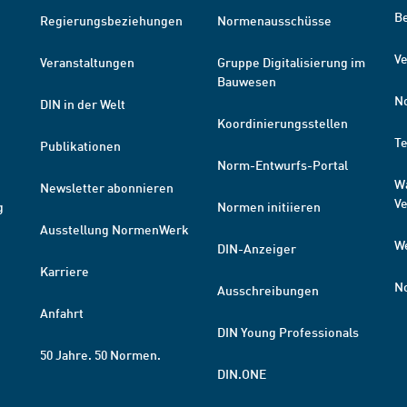
B
Regierungsbeziehungen
Normenausschüsse
Ve
Veranstaltungen
Gruppe Digitalisierung im
Bauwesen
N
DIN in der Welt
Koordinierungsstellen
T
Publikationen
Norm-Entwurfs-Portal
W
Newsletter abonnieren
V
g
Normen initiieren
Ausstellung NormenWerk
W
DIN-Anzeiger
Karriere
N
Ausschreibungen
Anfahrt
DIN Young Professionals
50 Jahre. 50 Normen.
DIN.ONE