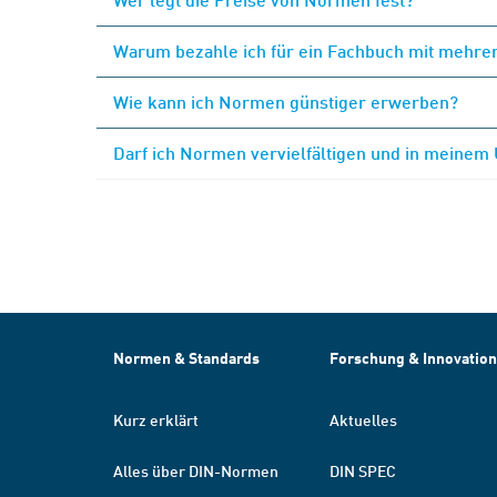
Warum bezahle ich für ein Fachbuch mit mehrer
Wie kann ich Normen günstiger erwerben?
Darf ich Normen vervielfältigen und in meinem
Normen & Standards
Forschung & Innovation
Kurz erklärt
Aktuelles
Alles über DIN-Normen
DIN SPEC