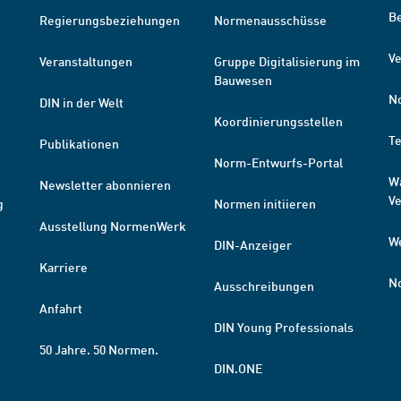
B
Regierungsbeziehungen
Normenausschüsse
Ve
Veranstaltungen
Gruppe Digitalisierung im
Bauwesen
N
DIN in der Welt
Koordinierungsstellen
T
Publikationen
Norm-Entwurfs-Portal
W
Newsletter abonnieren
V
g
Normen initiieren
Ausstellung NormenWerk
W
DIN-Anzeiger
Karriere
N
Ausschreibungen
Anfahrt
DIN Young Professionals
50 Jahre. 50 Normen.
DIN.ONE