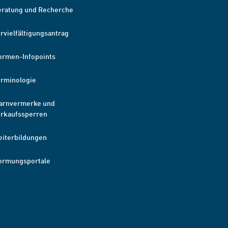
eratung und Recherche
rvielfältigungsantrag
ormen-Infopoints
erminologie
arnvermerke und
erkaufssperren
eiterbildungen
ormungsportale