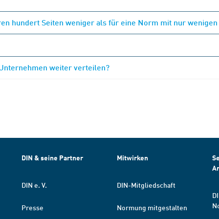
en hundert Seiten weniger als für eine Norm mit nur wenigen
 Unternehmen weiter verteilen?
DIN & seine Partner
Mitwirken
Se
A
DIN e. V.
DIN-Mitgliedschaft
DI
N
Presse
Normung mitgestalten