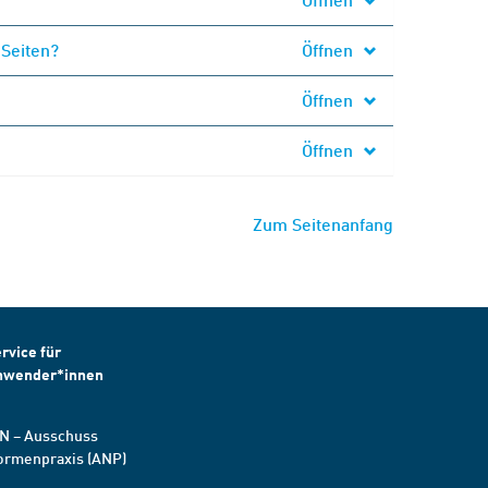
 Seiten?
Öffnen
Öffnen
Öffnen
Zum Seitenanfang
rvice für
nwender*innen
N – Ausschuss
ormenpraxis (ANP)