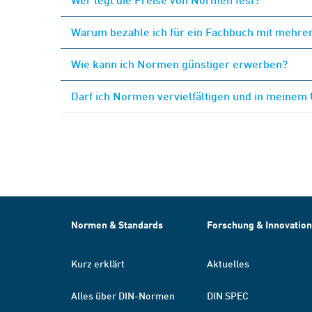
Warum bezahle ich für ein Fachbuch mit mehrer
Wie kann ich Normen günstiger erwerben?
Darf ich Normen vervielfältigen und in meinem
Normen & Standards
Forschung & Innovation
Kurz erklärt
Aktuelles
Alles über DIN-Normen
DIN SPEC