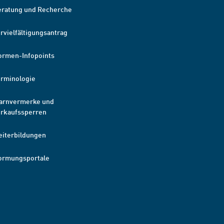
eratung und Recherche
rvielfältigungsantrag
ormen-Infopoints
erminologie
arnvermerke und
erkaufssperren
eiterbildungen
ormungsportale