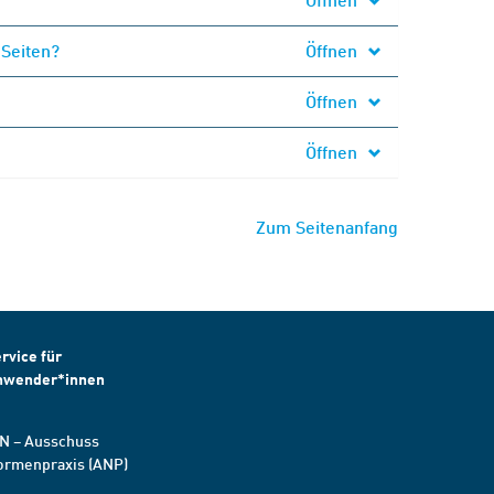
 Seiten?
Öffnen
Öffnen
Öffnen
Zum Seitenanfang
rvice für
nwender*innen
N – Ausschuss
ormenpraxis (ANP)