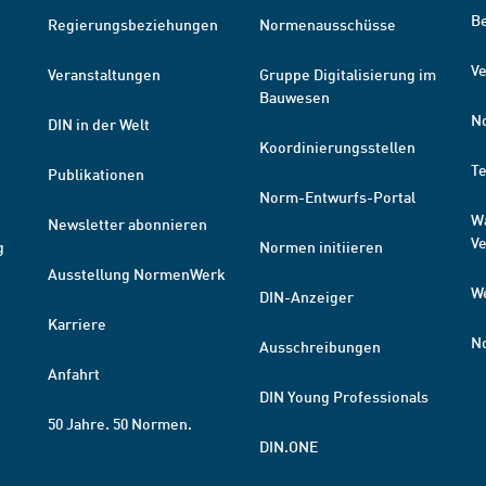
B
Regierungsbeziehungen
Normenausschüsse
Ve
Veranstaltungen
Gruppe Digitalisierung im
Bauwesen
N
DIN in der Welt
Koordinierungsstellen
T
Publikationen
Norm-Entwurfs-Portal
W
Newsletter abonnieren
V
g
Normen initiieren
Ausstellung NormenWerk
W
DIN-Anzeiger
Karriere
N
Ausschreibungen
Anfahrt
DIN Young Professionals
50 Jahre. 50 Normen.
DIN.ONE