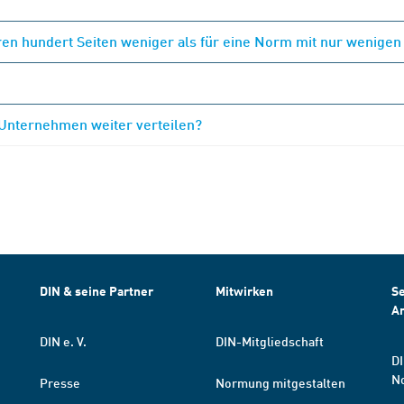
en hundert Seiten weniger als für eine Norm mit nur wenigen
 Unternehmen weiter verteilen?
DIN & seine Partner
Mitwirken
Se
A
DIN e. V.
DIN-Mitgliedschaft
DI
N
Presse
Normung mitgestalten