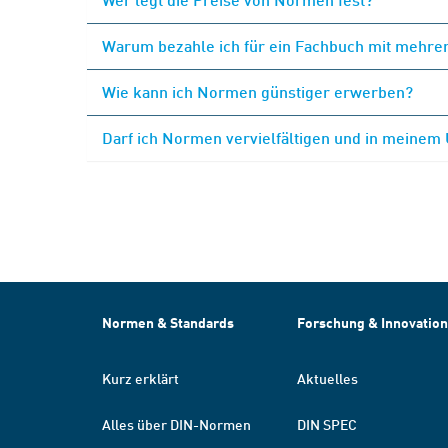
Warum bezahle ich für ein Fachbuch mit mehrer
Wie kann ich Normen günstiger erwerben?
Darf ich Normen vervielfältigen und in meinem
Normen & Standards
Forschung & Innovation
Kurz erklärt
Aktuelles
Alles über DIN-Normen
DIN SPEC