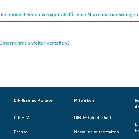
en hundert Seiten weniger als für eine Norm mit nur wenigen
 Unternehmen weiter verteilen?
DIN & seine Partner
Mitwirken
Se
A
DIN e. V.
DIN-Mitgliedschaft
DI
N
Presse
Normung mitgestalten