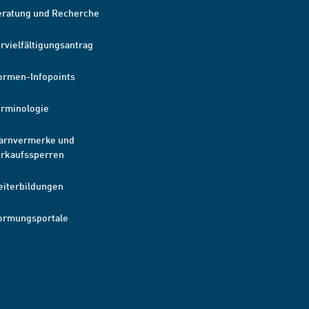
eratung und Recherche
rvielfältigungsantrag
ormen-Infopoints
erminologie
arnvermerke und
erkaufssperren
eiterbildungen
ormungsportale