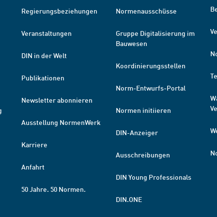
B
Regierungsbeziehungen
Normenausschüsse
Ve
Veranstaltungen
Gruppe Digitalisierung im
Bauwesen
N
DIN in der Welt
Koordinierungsstellen
T
Publikationen
Norm-Entwurfs-Portal
W
Newsletter abonnieren
V
g
Normen initiieren
Ausstellung NormenWerk
W
DIN-Anzeiger
Karriere
N
Ausschreibungen
Anfahrt
DIN Young Professionals
50 Jahre. 50 Normen.
DIN.ONE