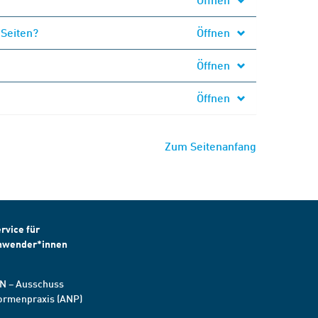
 Seiten?
Öffnen
Öffnen
Öffnen
Zum Seitenanfang
rvice für
nwender*innen
N – Ausschuss
ormenpraxis (ANP)