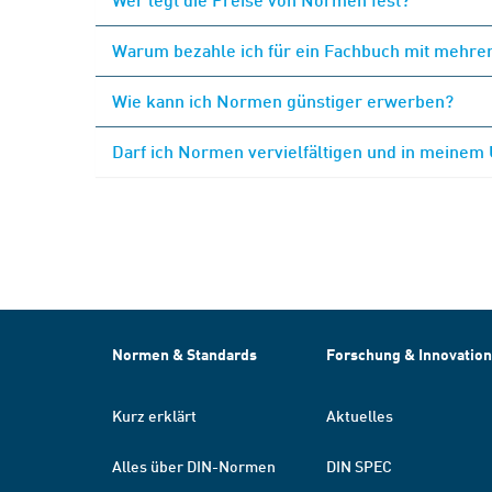
Warum bezahle ich für ein Fachbuch mit mehrer
Wie kann ich Normen günstiger erwerben?
Darf ich Normen vervielfältigen und in meinem
Normen & Standards
Forschung & Innovation
Kurz erklärt
Aktuelles
Alles über DIN-Normen
DIN SPEC