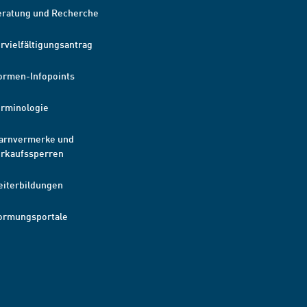
eratung und Recherche
rvielfältigungsantrag
ormen-Infopoints
erminologie
arnvermerke und
erkaufssperren
eiterbildungen
ormungsportale