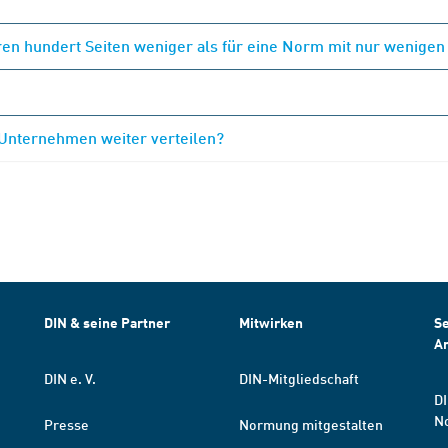
en hundert Seiten weniger als für eine Norm mit nur wenigen
 Unternehmen weiter verteilen?
DIN & seine Partner
Mitwirken
Se
A
DIN e. V.
DIN-Mitgliedschaft
DI
N
Presse
Normung mitgestalten