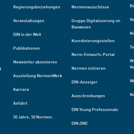
B
Regierungsbeziehungen
Normenausschüsse
Ve
Veranstaltungen
Gruppe Digitalisierung im
Bauwesen
N
DIN in der Welt
Koordinierungsstellen
T
Publikationen
Norm-Entwurfs-Portal
W
Newsletter abonnieren
V
g
Normen initiieren
Ausstellung NormenWerk
W
DIN-Anzeiger
Karriere
N
Ausschreibungen
Anfahrt
DIN Young Professionals
50 Jahre. 50 Normen.
DIN.ONE