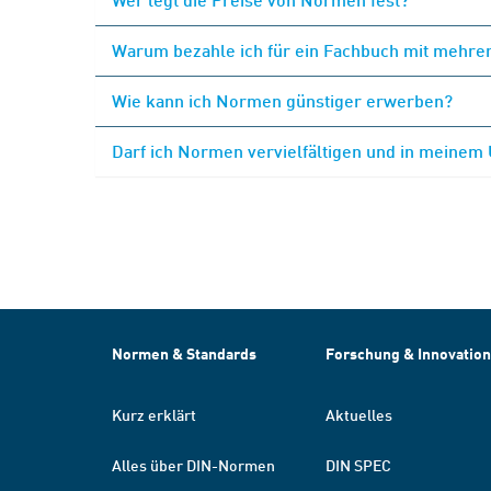
Warum bezahle ich für ein Fachbuch mit mehrer
Wie kann ich Normen günstiger erwerben?
Darf ich Normen vervielfältigen und in meinem
Normen & Standards
Forschung & Innovation
Kurz erklärt
Aktuelles
Alles über DIN-Normen
DIN SPEC