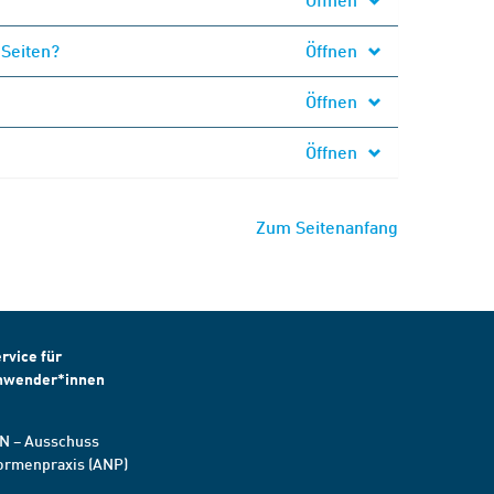
 Seiten?
Öffnen
Öffnen
Öffnen
Zum Seitenanfang
rvice für
nwender*innen
N – Ausschuss
ormenpraxis (ANP)