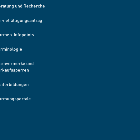
eratung und Recherche
rvielfältigungsantrag
ormen-Infopoints
erminologie
arnvermerke und
erkaufssperren
eiterbildungen
ormungsportale