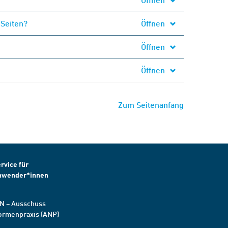
 Seiten?
Öffnen
Öffnen
Öffnen
Zum Seitenanfang
rvice für
nwender*innen
N – Ausschuss
ormenpraxis (ANP)