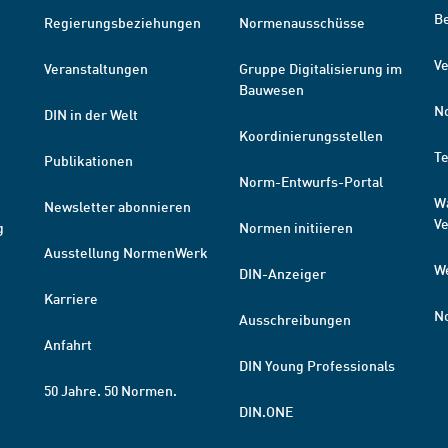
B
Regierungsbeziehungen
Normenausschüsse
Ve
Veranstaltungen
Gruppe Digitalisierung im
Bauwesen
N
DIN in der Welt
Koordinierungsstellen
T
Publikationen
Norm-Entwurfs-Portal
W
Newsletter abonnieren
V
g
Normen initiieren
Ausstellung NormenWerk
W
DIN-Anzeiger
Karriere
N
Ausschreibungen
Anfahrt
DIN Young Professionals
50 Jahre. 50 Normen.
DIN.ONE