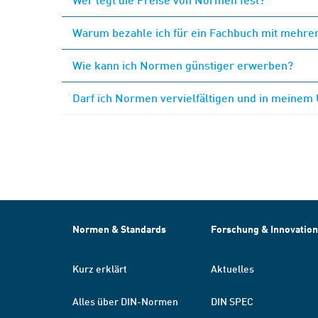
Warum bezahle ich für ein Fachbuch mit mehrer
Wie kann ich Normen günstiger erwerben?
Darf ich Normen vervielfältigen und in meinem
Normen & Standards
Forschung & Innovation
Kurz erklärt
Aktuelles
Alles über DIN-Normen
DIN SPEC