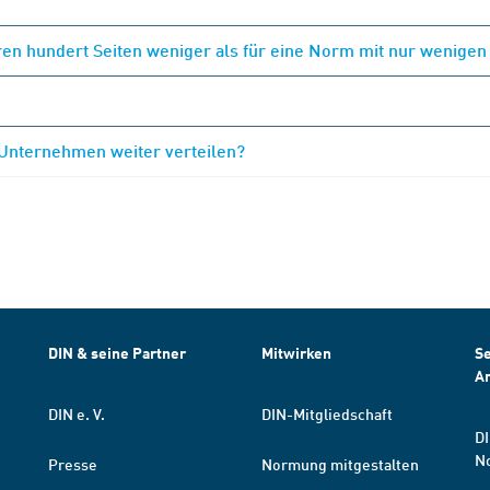
en hundert Seiten weniger als für eine Norm mit nur wenigen
 Unternehmen weiter verteilen?
DIN & seine Partner
Mitwirken
Se
A
DIN e. V.
DIN-Mitgliedschaft
DI
N
Presse
Normung mitgestalten