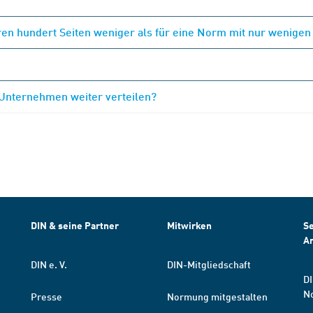
en hundert Seiten weniger als für eine Norm mit nur wenigen
 Unternehmen weiter verteilen?
DIN & seine Partner
Mitwirken
Se
A
DIN e. V.
DIN-Mitgliedschaft
DI
N
Presse
Normung mitgestalten