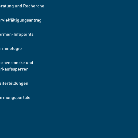
eratung und Recherche
rvielfältigungsantrag
ormen-Infopoints
erminologie
arnvermerke und
erkaufssperren
eiterbildungen
ormungsportale