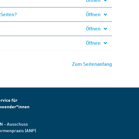
 Seiten?
Öffnen
Öffnen
Öffnen
Zum Seitenanfang
rvice für
nwender*innen
N – Ausschuss
ormenpraxis (ANP)