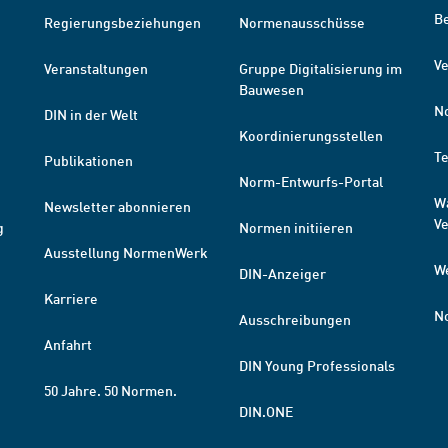
B
Regierungsbeziehungen
Normenausschüsse
Ve
Veranstaltungen
Gruppe Digitalisierung im
Bauwesen
N
DIN in der Welt
Koordinierungsstellen
T
Publikationen
Norm-Entwurfs-Portal
W
Newsletter abonnieren
V
g
Normen initiieren
Ausstellung NormenWerk
W
DIN-Anzeiger
Karriere
N
Ausschreibungen
Anfahrt
DIN Young Professionals
50 Jahre. 50 Normen.
DIN.ONE