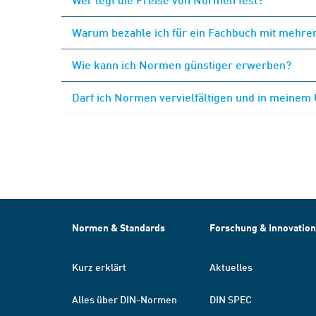
Warum bezahle ich für ein Fachbuch mit mehrer
Wie kann ich Normen günstiger erwerben?
Darf ich Normen vervielfältigen und in meinem
Normen & Standards
Forschung & Innovation
Kurz erklärt
Aktuelles
Alles über DIN-Normen
DIN SPEC