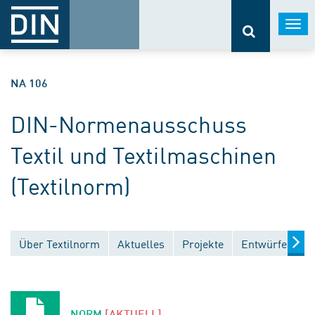
Togg
navi
NA 106
DIN-Normenausschuss
Textil und Textilmaschinen
(Textilnorm)
Über Textilnorm
Aktuelles
Projekte
Entwürfe
Ve
NORM
[AKTUELL]