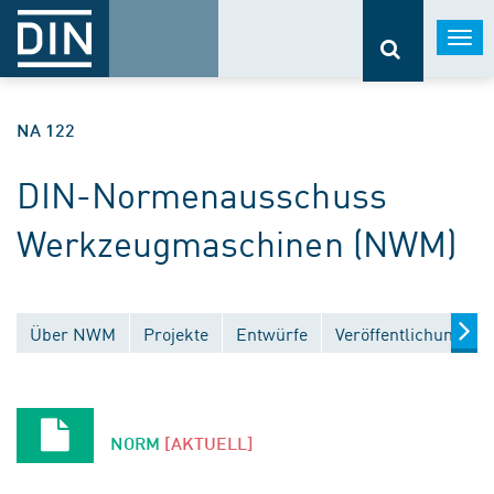
Togg
navi
NA 122
DIN-Normenausschuss
Werkzeugmaschinen (NWM)
Über NWM
Projekte
Entwürfe
Veröffentlichungen
NORM
[AKTUELL]