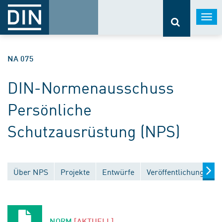
Togg
navi
NA 075
DIN-Normenausschuss
Persönliche
Schutzausrüstung (NPS)
Über NPS
Projekte
Entwürfe
Veröffentlichungen
NORM
[AKTUELL]