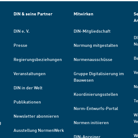
DIN & seine Partner
Mitwirken
Se
A
DIN e. V.
DIN-Mitgliedschaft
DI
N
Presse
Normung mitgestalten
B
Regierungsbeziehungen
Normenausschüsse
Ve
Veranstaltungen
Gruppe Digitalisierung im
Bauwesen
N
DIN in der Welt
Koordinierungsstellen
T
Publikationen
Norm-Entwurfs-Portal
W
Newsletter abonnieren
V
g
Normen initiieren
Ausstellung NormenWerk
W
DIN-Anzeiger