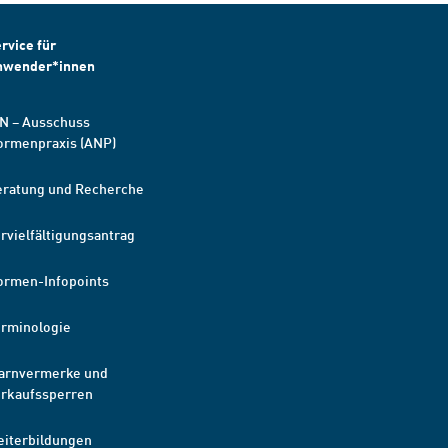
rvice für
nwender*innen
N – Ausschuss
ormenpraxis (ANP)
eratung und Recherche
rvielfältigungsantrag
ormen-Infopoints
erminologie
arnvermerke und
erkaufssperren
eiterbildungen