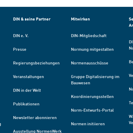
DIN & seine Partner
Mitwirken
Se
A
DIN e. V.
DIN-Mitgliedschaft
DI
N
Presse
Normung mitgestalten
B
Regierungsbeziehungen
Normenausschüsse
Ve
Veranstaltungen
Gruppe Digitalisierung im
Bauwesen
N
DIN in der Welt
Koordinierungsstellen
T
Publikationen
Norm-Entwurfs-Portal
W
Newsletter abonnieren
V
g
Normen initiieren
Ausstellung NormenWerk