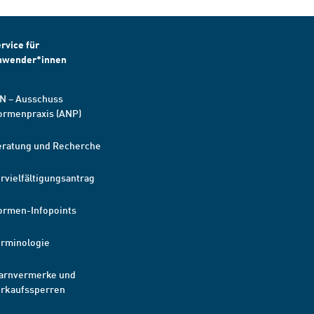
rvice für
nwender*innen
N – Ausschuss
ormenpraxis (ANP)
eratung und Recherche
rvielfältigungsantrag
ormen-Infopoints
erminologie
arnvermerke und
erkaufssperren