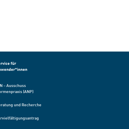
rvice für
nwender*innen
N – Ausschuss
ormenpraxis (ANP)
eratung und Recherche
rvielfältigungsantrag