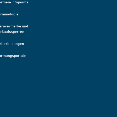
ormen-Infopoints
erminologie
arnvermerke und
erkaufssperren
eiterbildungen
ormungsportale