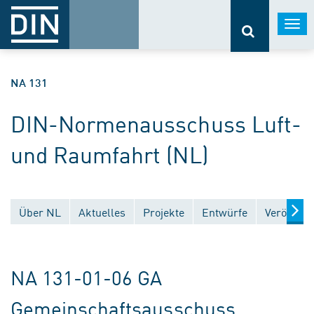
Togg
navi
NA 131
DIN-Normenausschuss Luft-
und Raumfahrt (NL)
Über NL
Aktuelles
Projekte
Entwürfe
Veröffent
NA 131-01-06 GA
Gemeinschaftsausschuss