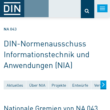
Togg
navi
NA 043
DIN-Normenausschuss
Informationstechnik und
Anwendungen (NIA)
Aktuelles
Über NIA
Projekte
Entwürfe
Veröffen
Nationale Gremien von NA 043