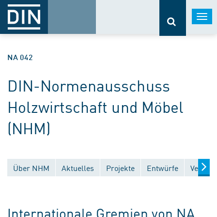
Togg
navi
NA 042
DIN-Normenausschuss
Holzwirtschaft und Möbel
(NHM)
Über NHM
Aktuelles
Projekte
Entwürfe
Veröffe
Internationale Gremien von NA