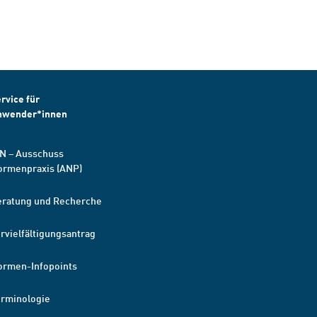
rvice für
nwender*innen
N – Ausschuss
ormenpraxis (ANP)
eratung und Recherche
rvielfältigungsantrag
ormen-Infopoints
erminologie