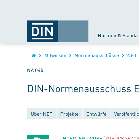
Normen & Standa
Mitwirken
Normenausschüsse
NET
NA 045
DIN-Normenausschuss El
Über NET
Projekte
Entwürfe
Veröffentl
NORM-ENTWURF
[ZURÜCKGEZO