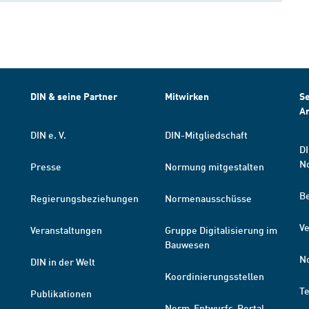
DIN & seine Partner
Mitwirken
Se
A
DIN e. V.
DIN-Mitgliedschaft
DI
N
Presse
Normung mitgestalten
B
Regierungsbeziehungen
Normenausschüsse
Ve
Veranstaltungen
Gruppe Digitalisierung im
Bauwesen
N
DIN in der Welt
Koordinierungsstellen
T
Publikationen
Norm-Entwurfs-Portal