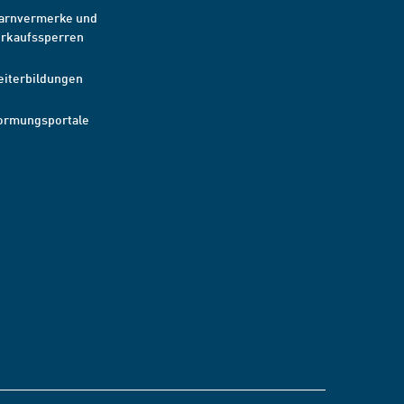
arnvermerke und
erkaufssperren
eiterbildungen
ormungsportale