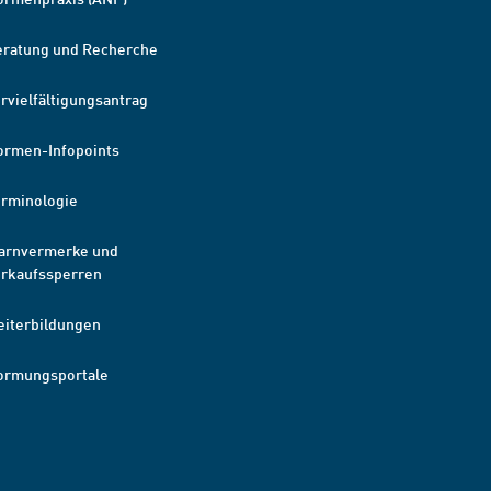
eratung und Recherche
rvielfältigungsantrag
ormen-Infopoints
erminologie
arnvermerke und
erkaufssperren
eiterbildungen
ormungsportale