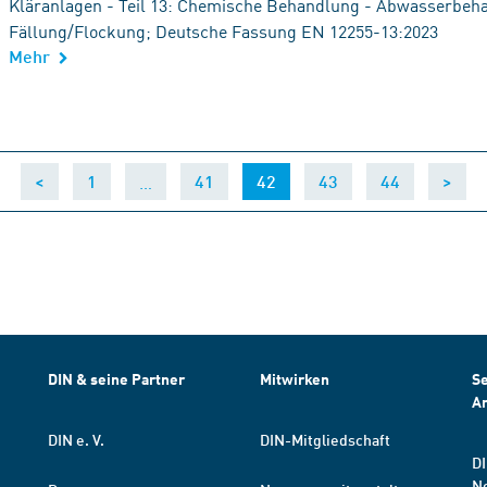
Kläranlagen - Teil 13: Chemische Behandlung - Abwasserbeh
Fällung/Flockung; Deutsche Fassung EN 12255-13:2023
Mehr
…
(current)
<
1
41
42
43
44
>
DIN & seine Partner
Mitwirken
Se
A
DIN e. V.
DIN-Mitgliedschaft
DI
N