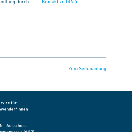
andlung durch
Kontakt zu DIN
Zum Seitenanfang
rvice für
nwender*innen
N – Ausschuss
ormenpraxis (ANP)