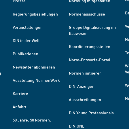
Presse
Normung mitgestalten
B
Regierungsbeziehungen
Normenausschüsse
Ve
Veranstaltungen
Gruppe Digitalisierung im
Bauwesen
N
DIN in der Welt
Koordinierungsstellen
T
Publikationen
Norm-Entwurfs-Portal
W
Newsletter abonnieren
V
g
Normen initiieren
Ausstellung NormenWerk
W
DIN-Anzeiger
Karriere
N
Ausschreibungen
Anfahrt
DIN Young Professionals
50 Jahre. 50 Normen.
DIN.ONE