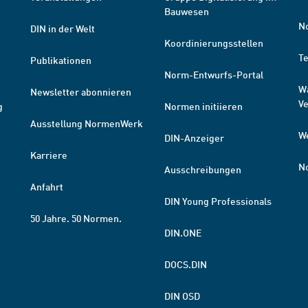
Bauwesen
N
DIN in der Welt
Koordinierungsstellen
T
Publikationen
Norm-Entwurfs-Portal
W
Newsletter abonnieren
V
g
Normen initiieren
Ausstellung NormenWerk
W
DIN-Anzeiger
Karriere
N
Ausschreibungen
Anfahrt
DIN Young Professionals
50 Jahre. 50 Normen.
DIN.ONE
DOCS.DIN
DIN OSD