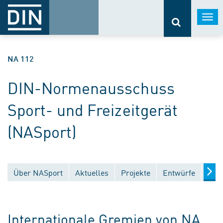
Togg
navi
NA 112
DIN-Normenausschuss
Sport- und Freizeitgerät
(NASport)
Über NASport
Aktuelles
Projekte
Entwürfe
Verö
Internationale Gremien von NA