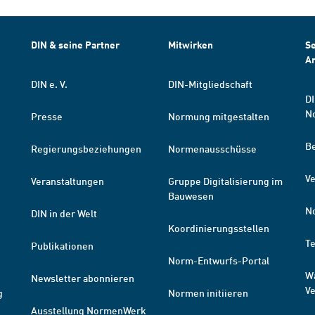
DIN & seine Partner
Mitwirken
Se
A
DIN e. V.
DIN-Mitgliedschaft
DI
N
Presse
Normung mitgestalten
B
Regierungsbeziehungen
Normenausschüsse
Ve
Veranstaltungen
Gruppe Digitalisierung im
Bauwesen
N
DIN in der Welt
Koordinierungsstellen
T
Publikationen
Norm-Entwurfs-Portal
W
Newsletter abonnieren
V
g
Normen initiieren
Ausstellung NormenWerk