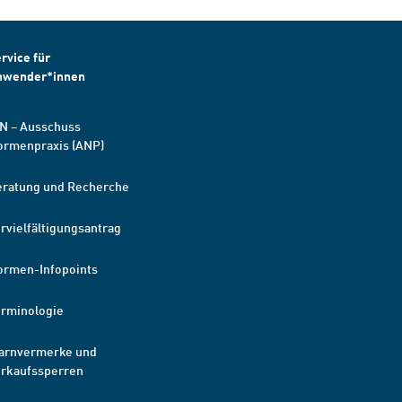
rvice für
nwender*innen
N – Ausschuss
ormenpraxis (ANP)
eratung und Recherche
rvielfältigungsantrag
ormen-Infopoints
erminologie
arnvermerke und
erkaufssperren