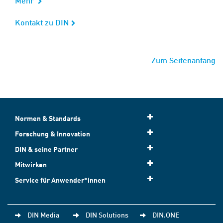
Mehr
Kontakt zu DIN
Kontakt zu DIN
Zum Seitenanfang
Normen & Standards
Forschung & Innovation
DIN & seine Partner
Mitwirken
Service für Anwender*innen
DIN Media
DIN Solutions
DIN.ONE