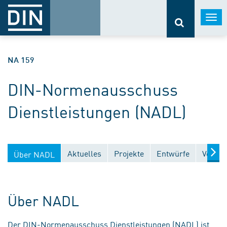
Togg
navi
NA 159
DIN-Normenausschuss
Dienstleistungen (NADL)
Aktuelles
Projekte
Entwürfe
Veröff
Über NADL
Über NADL
Der DIN-Normenausschuss Dienstleistungen (NADL) ist