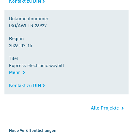
Kontakt zu DIN
Kontakt zu DIN
Dokumentnummer
ISO/AWI TR 26937
Beginn
2026-07-15
Titel
Express electronic waybill
Mehr
Kontakt zu DIN
Kontakt zu DIN
Alle Projekte
Neue Veröffentlichungen