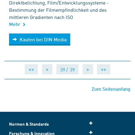
Direktbelichtung, Film/Entwicklungssysteme -
Bestimmung der Filmempfindlichkeit und des
mittleren Gradienten nach ISO
Mehr
Kaufen bei DIN Media
Kaufen bei DIN Media
39 /
39
<<
<
>
>>
Zum Seitenanfang
Normen & Standards
Forschung & Innovation