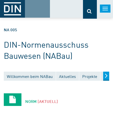
Togg
navi
NA 005
DIN-Normenausschuss
Bauwesen (NABau)
Willkommen beim NABau
Aktuelles
Projekte
Entw
NORM
[AKTUELL]